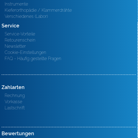
Instrumente
Kieferorthopädie / Klammerdrähte
Verschiedenes (Labor)
Service
Service-Vorteile
Retourenschein
Newsletter
Cookie-Einstellungen
FAQ - Häufig gestellte Fragen
Zahlarten
Rechnung
Vorkasse
Lastschrift
Bewertungen