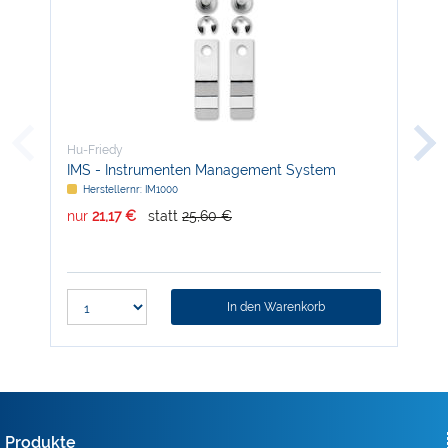
Hu-Friedy
Hu-
IMS - Instrumenten Management System
Ska
Herstellernr: IM1000
H
nur
21,17 €
statt
25,60 €
nur
In den Warenkorb
Produkte