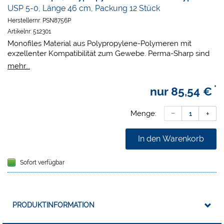
USP 5-0, Länge 46 cm, Packung 12 Stück
Herstellernr:
PSN8756P
Artikelnr:
512301
Monofiles Material aus Polypropylene-Polymeren mit
exzellenter Kompatibilität zum Gewebe. Perma-Sharp sind
lasergebohrt. Sie haben dadurch die bestmögliche Nadel-
mehr...
Faden-Verbindung. Der Durchmesser der Nadel ist der
Stärke des Nahtmaterials angepasst. Der Übergang von
*
nur
85,54 €
Nadel zu Faden ist fließend, dadurch ist atraumatisches
Fadenlegen möglich.
Menge:
In den Warenkorb
Sofort verfügbar
PRODUKTINFORMATION