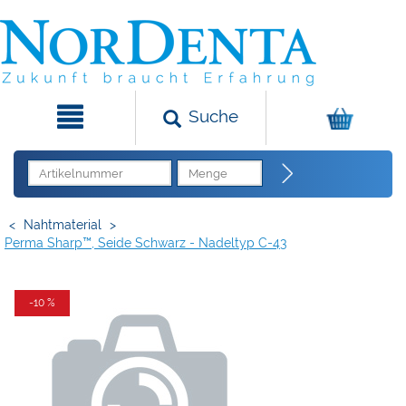
Suche
<
Nahtmaterial
>
Perma Sharp™, Seide Schwarz - Nadeltyp C-43
-10 %