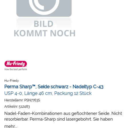
Hu-Friedy
Perma Sharp™, Seide schwarz - Nadeltyp C-43
USP 4-0, Länge 46 cm, Packung 12 Stück
Herstellernr:
PSN7763S
Artikelnr:
512483
Nadel-Faden-Kombinationen aus geflochtener Seide. Nicht
resorbierbar. Perma-Sharp sind lasergebohrt. Sie haben
dadurch die bestmögliche Nadel-Faden-Verbindung. Der
mehr...