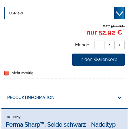
Durchmesser der Nadel ist der Stärke des Nahtmaterials
angepasst. Der Übergang von Nadel zu Faden ist fließend,
dadurch ist atraumatisches Fadenlegen möglich.
statt
58,80 €
*
nur
52,92 €
Menge:
In den Warenkorb
Nicht vorrätig
PRODUKTINFORMATION
Hu-Friedy
Perma Sharp™, Seide schwarz - Nadeltyp