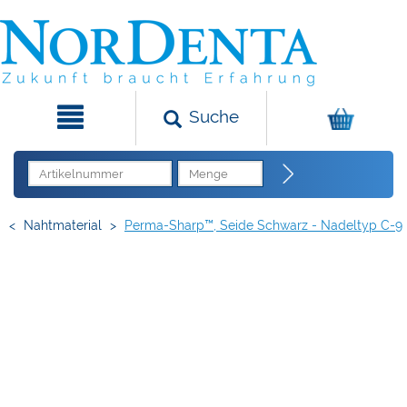
Suche
<
Nahtmaterial
>
Perma-Sharp™, Seide Schwarz - Nadeltyp C-9