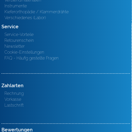
Verblendmaterialien
Instrumente
Kieferorthopädie / Klammerdrähte
Verschiedenes (Labor)
Service
Service-Vorteile
Retourenschein
Newsletter
Cookie-Einstellungen
FAQ - Häufig gestellte Fragen
Zahlarten
Rechnung
Vorkasse
Lastschrift
Bewertungen