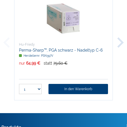
Hu-Friedy
Hu-
Perma-Sharp™, PGA schwarz - Nadeltyp C-6
Ska
Herstellernr: PSN397V
H
nur
64,99 €
statt
79,60 €
nur
In den Warenkorb