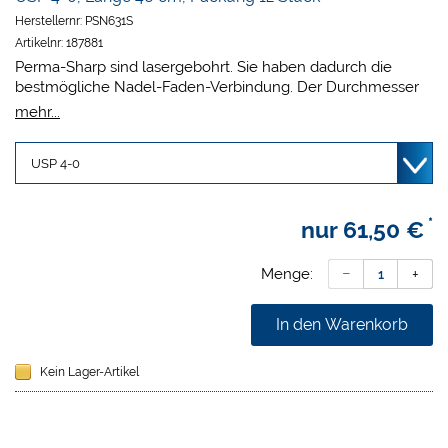
Herstellernr:
PSN631S
Artikelnr:
187881
Perma-Sharp sind lasergebohrt. Sie haben dadurch die
bestmögliche Nadel-Faden-Verbindung. Der Durchmesser
der Nadel ist der Stärke des Nahtmaterials angepasst. Der
mehr...
Übergang von Nadel zu Faden ist fließend, dadurch ist
atraumatisches Fadenlegen möglich.
*
nur
61,50 €
Menge:
In den Warenkorb
Kein Lager-Artikel