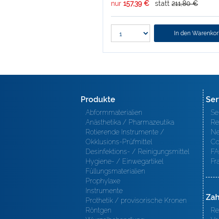
nur
157,39 €
statt
211,80 €
In den Warenko
Produkte
Ser
Abformmaterialien
Se
Anästhetika / Pharmazeutika
Re
Rotierende Instrumente /
Ne
Okklusions-Prüfmittel
Co
Desinfektions- / Reinigungsmittel
FA
Hygiene- / Einwegartikel
Fr
Füllungsmaterialien
Prophylaxe
Instrumente
Zah
Prothetik / provisorische Kronen
Röntgen
Re