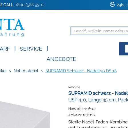
E CALL
0800/588 99 12
24h
Li
ARF
|
SERVICE
|
ANGEBOTE
ikel
>
Nahtmaterial
>
SUPRAMID Schwarz - Nadeltyp DS 18
Resorba
SUPRAMID schwarz - Nadel
USP 4-0, Länge 45 cm, Pac
Herstellernr:
6142
Artikelnr:
1074110
Sterile Nadel-Faden-Kombinati
nicht resorbierbares, pseudo-