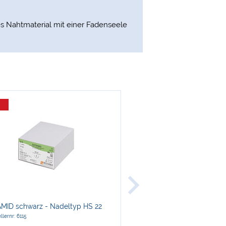
es Nahtmaterial mit einer Fadenseele
%
Neu
a
Resorba
ID schwarz - Nadeltyp HS 22
PARASORB® Cone Genta
llernr: 6115
Herstellernr: MK10