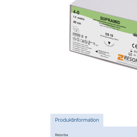
Current
Produktinformation
Tab:
Resorba