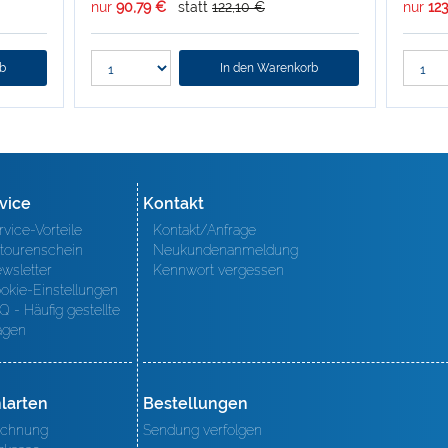
nur
90,79 €
statt
122,10 €
nur
12
rb
In den Warenkorb
vice
Kontakt
rvice-Vorteile
Kontakt/Anfrage
tourenschein
Neukundenanmeldung
wsletter
Kennwort vergessen
okie-Einstellungen
Q - Häufig gestellte
agen
larten
Bestellungen
chnung
Sendung verfolgen