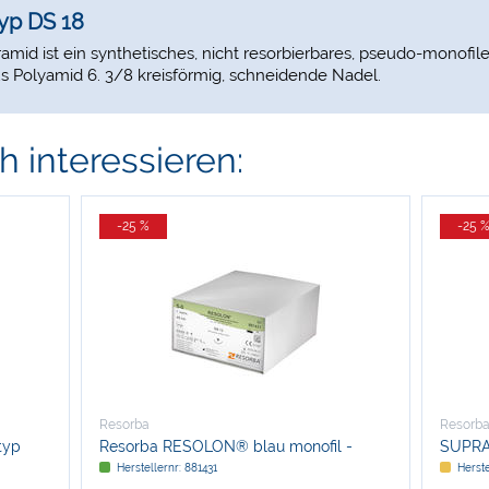
yp DS 18
mid ist ein synthetisches, nicht resorbierbares, pseudo-monofil
s Polyamid 6. 3/8 kreisförmig, schneidende Nadel.
 interessieren:
-25 %
-25 
Resorba
Resorb
typ
Resorba RESOLON® blau monofil -
SUPRAM
Nadeltyp DS 13
Herstellernr: 881431
Herste