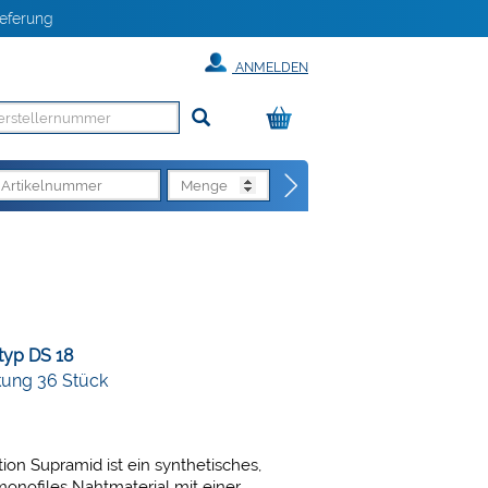
eferung
ANMELDEN
typ DS 18
kung 36 Stück
on Supramid ist ein synthetisches,
monofiles Nahtmaterial mit einer