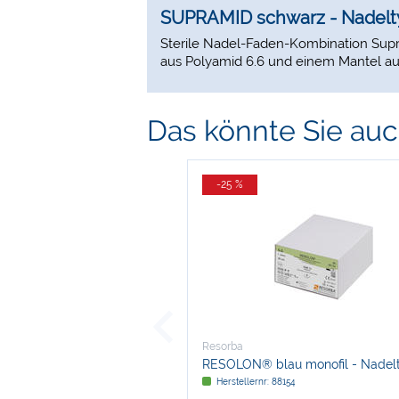
SUPRAMID schwarz - Nadelt
Sterile Nadel-Faden-Kombination Supra
aus Polyamid 6.6 und einem Mantel au
Das könnte Sie auch
-25 %
Resorba
RESOLON® blau monofil - Nadel
DSM 13
Herstellernr: 88154