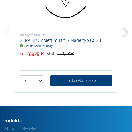
Serag-Wiessner
Ser
SERAFIT® violett multifil - Nadeltyp DSS 13
SER
Herstellernr: 6O10131L
H
nur
259,25 €
statt
288,06 €
nur
In den Warenkorb
Produkte
Abformmaterialien