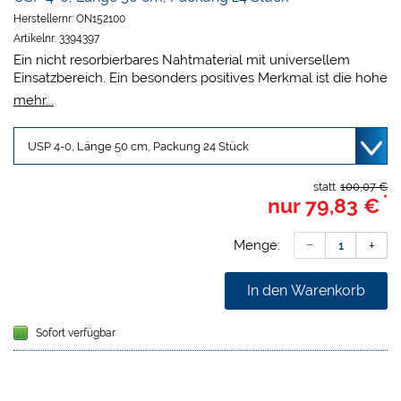
Herstellernr:
ON152100
Artikelnr:
3394397
Ein nicht resorbierbares Nahtmaterial mit universellem
Einsatzbereich. Ein besonders positives Merkmal ist die hohe
Reißfestigkeit.
mehr...
statt
100,07 €
*
nur
79,83 €
Menge:
In den Warenkorb
Sofort verfügbar