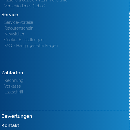
Kieferorthopädie / Klammerdrähte
Verschiedenes (Labor)
Service
Service-Vorteile
Retourenschein
Newsletter
Cookie-Einstellungen
FAQ - Häufig gestellte Fragen
Zahlarten
Rechnung
Vorkasse
Lastschrift
Bewertungen
Kontakt