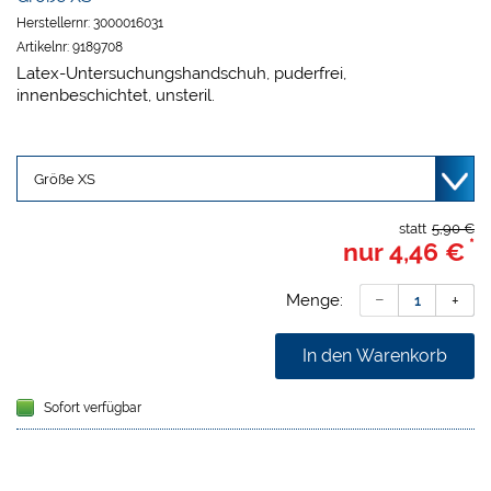
Herstellernr:
3000016031
Artikelnr:
9189708
Latex-Untersuchungshandschuh, puderfrei,
innenbeschichtet, unsteril.
statt
5,90 €
*
nur
4,46 €
Menge:
In den Warenkorb
Sofort verfügbar