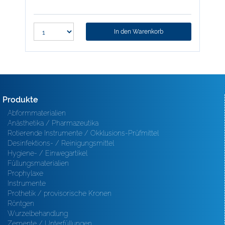
In den Warenkorb
Produkte
Abformmaterialien
Anästhetika / Pharmazeutika
Rotierende Instrumente / Okklusions-Prüfmittel
Desinfektions- / Reinigungsmittel
Hygiene- / Einwegartikel
Füllungsmaterialien
Prophylaxe
Instrumente
Prothetik / provisorische Kronen
Röntgen
Wurzelbehandlung
Zemente / Unterfüllungen