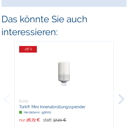
Das könnte Sie auch
interessieren:
-28 %
Essity
Essi
Tork® Mini Innenabrollungsspender
Tor
Herstellernr: 558000
H
nur
26,72 €
statt
37,20 €
nur