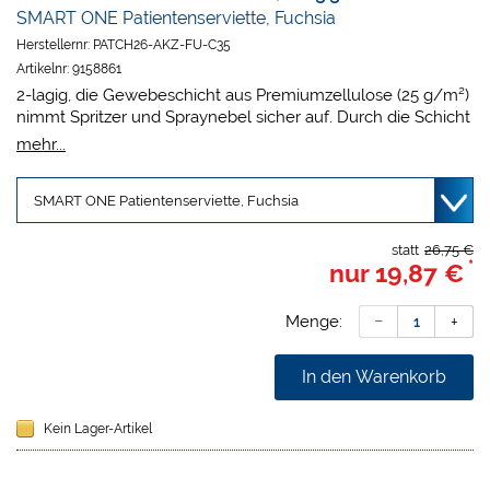
SMART ONE Patientenserviette, Fuchsia
Herstellernr:
PATCH26-AKZ-FU-C35
Artikelnr:
9158861
2-lagig, die Gewebeschicht aus Premiumzellulose (25 g/m²)
nimmt Spritzer und Spraynebel sicher auf. Durch die Schicht
aus PE-Folie (8 g/m²) wird das Durchschlagen der
mehr...
Flüssigkeit verhindert. Latexfrei, Grösse: 33 x 45 cm.
Lieferumfang:
10 x 50 Stück
ACHTUNG:
Nicht mit Alkohol oder anderen chemischen
Substanzen außer Wasser verwenden.
statt
26,75 €
*
nur
19,87 €
Menge:
In den Warenkorb
Kein Lager-Artikel