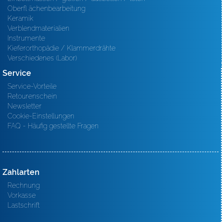
Oberfl ächenbearbeitung
Keramik
Verblendmaterialien
Instrumente
Kieferorthopädie / Klammerdrähte
Verschiedenes (Labor)
Service
Service-Vorteile
Retourenschein
Newsletter
Cookie-Einstellungen
FAQ - Häufig gestellte Fragen
Zahlarten
Rechnung
Vorkasse
Lastschrift