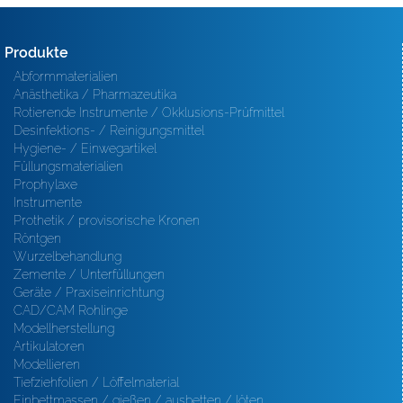
Produkte
Abformmaterialien
Anästhetika / Pharmazeutika
Rotierende Instrumente / Okklusions-Prüfmittel
Desinfektions- / Reinigungsmittel
Hygiene- / Einwegartikel
Füllungsmaterialien
Prophylaxe
Instrumente
Prothetik / provisorische Kronen
Röntgen
Wurzelbehandlung
Zemente / Unterfüllungen
Geräte / Praxiseinrichtung
CAD/CAM Rohlinge
Modellherstellung
Artikulatoren
Modellieren
Tiefziehfolien / Löffelmaterial
Einbettmassen / gießen / ausbetten / löten