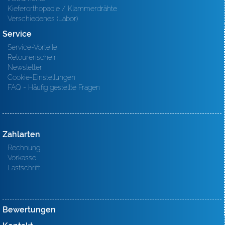
Kieferorthopädie / Klammerdrähte
Verschiedenes (Labor)
Service
Service-Vorteile
Retourenschein
Newsletter
Cookie-Einstellungen
FAQ - Häufig gestellte Fragen
Zahlarten
Rechnung
Vorkasse
Lastschrift
Bewertungen