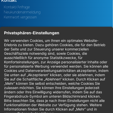
Kontakt
Kontakt/Anfrage
Neukundenanmeldung
Kennwort vergessen
Bestellungen
Sendung verfolgen
Geprüfter Shop