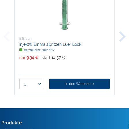
B.Braun
B.B
Injekt® Einmalspritzen Luer Lock
Den
Herstellernr: 4606701V
H
nur
9,34 €
statt
14,57 €
nur
In den Warenkorb
Produkte