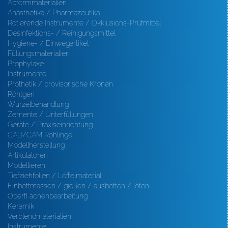
Abformmaterialien
Anästhetika / Pharmazeutika
Rotierende Instrumente / Okklusions-Prüfmittel
Desinfektions- / Reinigungsmittel
Hygiene- / Einwegartikel
Füllungsmaterialien
Prophylaxe
Instrumente
Prothetik / provisorische Kronen
Röntgen
Wurzelbehandlung
Zemente / Unterfüllungen
Geräte / Praxiseinrichtung
CAD/CAM Rohlinge
Modellherstellung
Artikulatoren
Modellieren
Tiefziehfolien / Löffelmaterial
Einbettmassen / gießen / ausbetten / löten
Oberfl ächenbearbeitung
Keramik
Verblendmaterialien
Instrumente