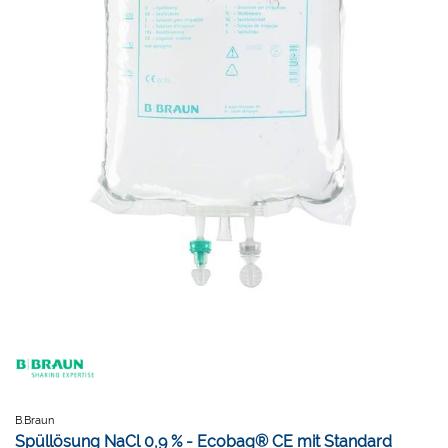
B.Braun
Spüllösung NaCl 0,9 % - Ecobag® CE mit Standard