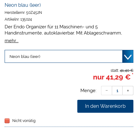
Neon blau (leer)
Herstellernr:
50Z452N
Artikelnr:
135024
Der Endo Organizer für 11 Maschinen- und 5
Handinstrumente, autoklavierbar. Mit Ablageschwamm,
Messskala und Schieber zur Überwachung der
mehr...
Sterilisationshäufigkeit.
Maße 14,1 x 1,3 x 5,1 cm.
statt
41,40 €
*
nur
41,29 €
Menge:
In den Warenkorb
Nicht vorrätig