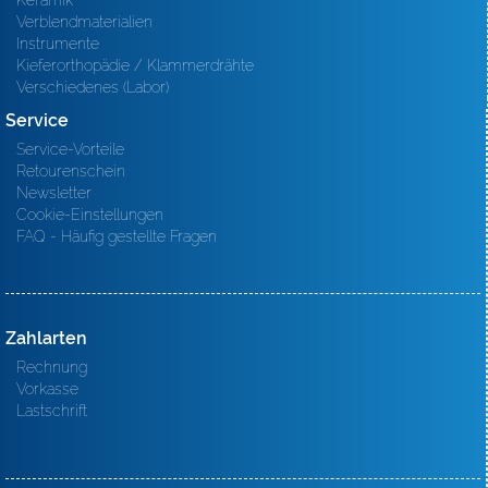
Keramik
Verblendmaterialien
Instrumente
Kieferorthopädie / Klammerdrähte
Verschiedenes (Labor)
Service
Service-Vorteile
Retourenschein
Newsletter
Cookie-Einstellungen
FAQ - Häufig gestellte Fragen
Zahlarten
Rechnung
Vorkasse
Lastschrift