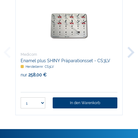
Medicom
Med
Enamel plus SHINY Präparationsset - CS3LV
Zir
Herstellernr: CS3LV
H
nur
258,00 €
nur
In den Warenkorb