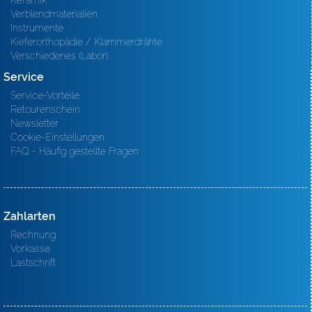
Keramik
Verblendmaterialien
Instrumente
Kieferorthopädie / Klammerdrähte
Verschiedenes (Labor)
Service
Service-Vorteile
Retourenschein
Newsletter
Cookie-Einstellungen
FAQ - Häufig gestellte Fragen
Zahlarten
Rechnung
Vorkasse
Lastschrift