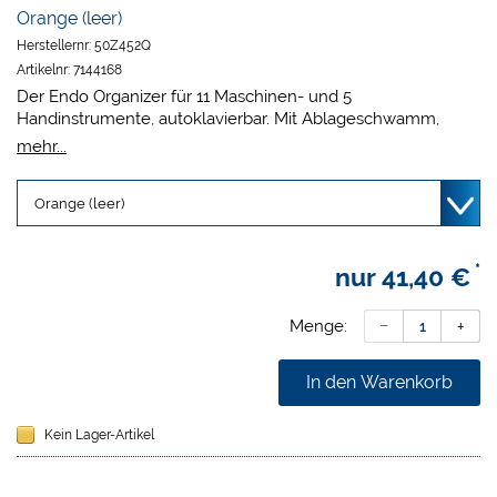
Orange (leer)
Herstellernr:
50Z452Q
Artikelnr:
7144168
Der Endo Organizer für 11 Maschinen- und 5
Handinstrumente, autoklavierbar. Mit Ablageschwamm,
Messskala und Schieber zur Überwachung der
mehr...
Sterilisationshäufigkeit.
Maße 14,1 x 1,3 x 5,1 cm.
*
nur
41,40 €
Menge:
In den Warenkorb
Kein Lager-Artikel