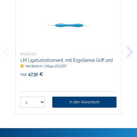
Medicom
Med
LM Ligaturinstrument, mit ErgoSense Griff und
Ena
RFID-Chip
Herstellernr: LM414-17CLEST
H
nur
47,30 €
nur
In den Warenkorb