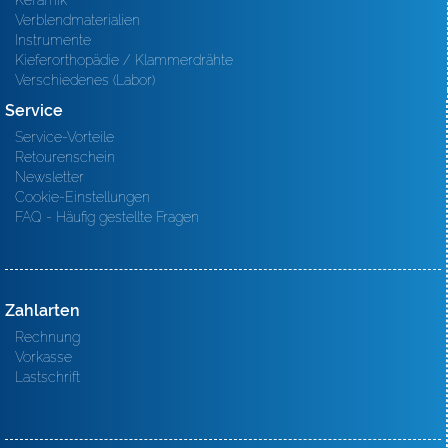
Keramik
Verblendmaterialien
Instrumente
Kieferorthopädie / Klammerdrähte
Verschiedenes (Labor)
Service
Service-Vorteile
Retourenschein
Newsletter
Cookie-Einstellungen
FAQ - Häufig gestellte Fragen
Zahlarten
Rechnung
Vorkasse
Lastschrift