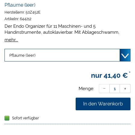
Pflaume (leer)
Herstellernr:
50Z452E
Artikelnr:
644212
Der Endo Organizer für 11 Maschinen- und 5
Handinstrumente, autoklavierbar. Mit Ablageschwamm,
Messskala und Schieber zur Überwachung der
mehr...
Sterilisationshäufigkeit.
Maße 14,1 x 1,3 x 5,1 cm.
*
nur
41,40 €
Menge:
In den Warenkorb
Sofort verfügbar