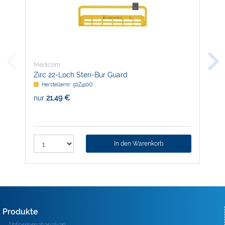
Medicom
Med
Zirc 22-Loch Steri-Bur Guard
LM
Herstellernr: 50Z410O
H
nur
21,49 €
nur
In den Warenkorb
Produkte