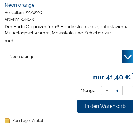
Neon orange
Herstellernr:
50Z450Q
Artikelnr:
7144153
Der Endo Organizer für 16 Handinstrumente, autoklavierbar.
Mit Ablageschwamm, Messskala und Schieber zur
Überwachung der Sterilisationshäufigkeit.
mehr...
Maße 14,1 x 1,3 x 5,1 cm.
*
nur
41,40 €
Menge:
In den Warenkorb
Kein Lager-Artikel