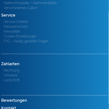
Kieferorthopädie / Klammerdrähte
Verschiedenes (Labor)
Service
Service-Vorteile
Retourenschein
Newsletter
Cookie-Einstellungen
FAQ - Häufig gestellte Fragen
Zahlarten
Rechnung
Vorkasse
Lastschrift
Bewertungen
Kontakt