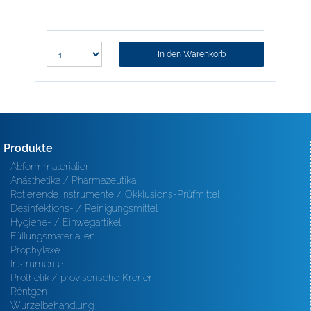
In den Warenkorb
Produkte
Abformmaterialien
Anästhetika / Pharmazeutika
Rotierende Instrumente / Okklusions-Prüfmittel
Desinfektions- / Reinigungsmittel
Hygiene- / Einwegartikel
Füllungsmaterialien
Prophylaxe
Instrumente
Prothetik / provisorische Kronen
Röntgen
Wurzelbehandlung