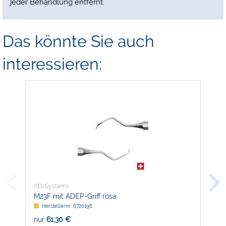
jeder Behandlung entfernt.
Das könnte Sie auch
interessieren:
AD-Systems
AD-
M23F mit ADEP-Griff rosa
Ser
Herstellernr: 6720196
H
nur
61,30 €
nur