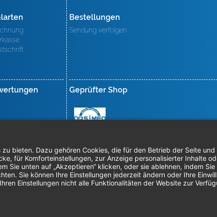
larten
Bestellungen
chnung
Sendung verfolgen
rkasse
stschrift
wertungen
Geprüfter Shop