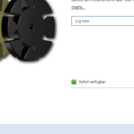
verbleiben immer auf dem Ins
mehr...
Anwendungsinformationen für 
festhalten, ohne Listen darübe
Segmente, entsprechend der
Instruments. Für rotierende I
Instrumentengröße/Konizität 
Kanals, werden eines oder me
Anzahl und Krümmung der aufb
Silikonstopper haben eine Vo
Häufigkeit der Verwendungen v
jeder Behandlung entfernt.
Sofort verfügbar