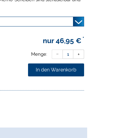
trument. So können Sie die
jedes Instrument individuell
r zu führen. Alle Discs haben acht
 maximalen Benutzung eines
nstrumente, abhängig von der
und dem Schwierigkeitsgrad des
*
nur
46,95 €
hrere der acht Segmente, je nach
ereiteten Kanäle, entfernt. Die
Menge:
rrichtung zum Kennzeichnen der
on Feilen. Ein Silikonstück wird nach
In den Warenkorb