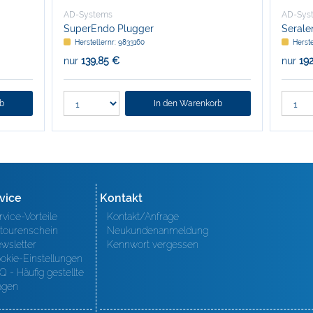
AD-Systems
AD-Sys
SuperEndo Plugger
Serale
Herstellernr: 9833160
Herste
nur
139,85 €
nur
19
rb
In den Warenkorb
vice
Kontakt
rvice-Vorteile
Kontakt/Anfrage
tourenschein
Neukundenanmeldung
wsletter
Kennwort vergessen
okie-Einstellungen
Q - Häufig gestellte
agen