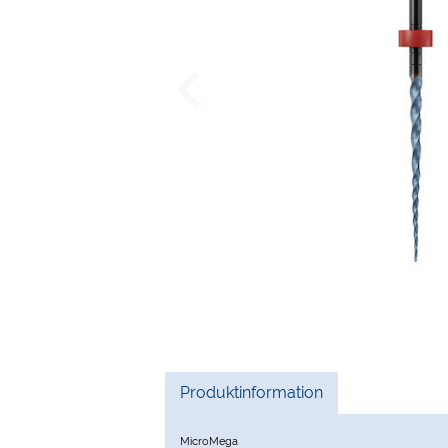
Current
Produktinformation
Tab:
MicroMega