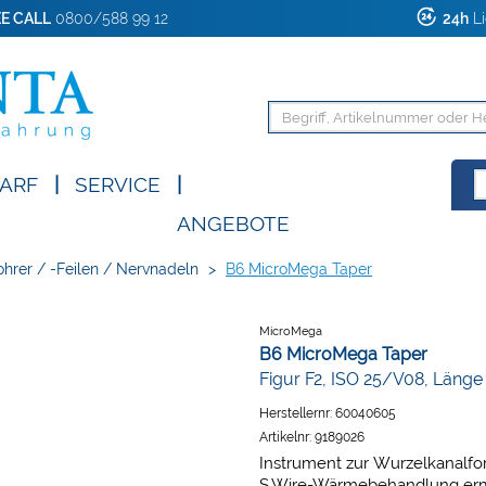
E CALL
0800/588 99 12
24h
Li
ARF
|
SERVICE
|
ANGEBOTE
hrer / -Feilen / Nervnadeln
>
B6 MicroMega Taper
MicroMega
B6 MicroMega Taper
Figur F2, ISO 25/V08, Läng
Herstellernr:
60040605
Artikelnr:
9189026
Instrument zur Wurzelkanalfor
S.Wire-Wärmebehandlung ermög