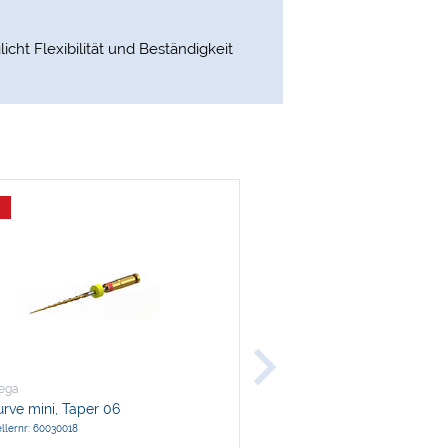
ht Flexibilität und Beständigkeit
-9 %
ega
MicroMega
rve mini, Taper 06
MicroMega HandFiles, H-Fe
ellernr: 60030018
Herstellernr: 60029829