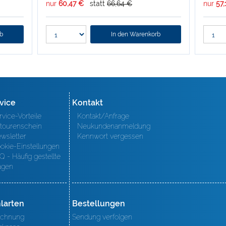
nur
60,47 €
statt
66,64 €
nur
57,
rb
In den Warenkorb
vice
Kontakt
rvice-Vorteile
Kontakt/Anfrage
tourenschein
Neukundenanmeldung
wsletter
Kennwort vergessen
okie-Einstellungen
Q - Häufig gestellte
agen
larten
Bestellungen
chnung
Sendung verfolgen