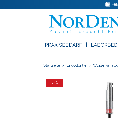
FRE
PRAXISBEDARF
|
LABORBED
Startseite
>
Endodontie
>
Wurzelkanalbo
-24 %