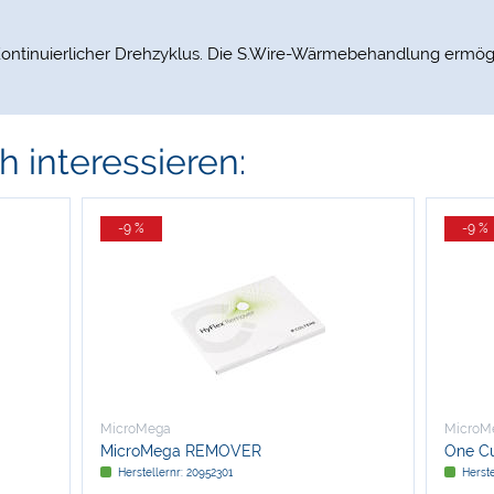
ntinuierlicher Drehzyklus. Die S.Wire-Wärmebehandlung ermöglic
 interessieren:
-9 %
-9 %
MicroMega
MicroM
MicroMega REMOVER
One Cu
Herstellernr: 20952301
Herst