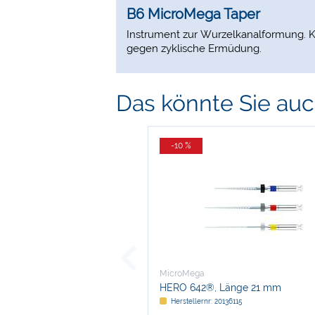
B6 MicroMega Taper
Instrument zur Wurzelkanalformung. Ko
gegen zyklische Ermüdung.
Das könnte Sie auch
-10 %
MicroMega
HERO 642®, Länge 21 mm
Herstellernr: 20136115