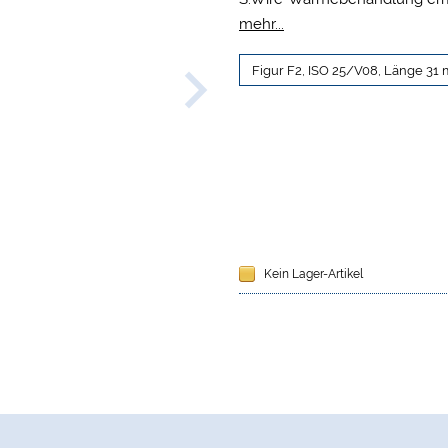
gegen zyklische Ermüdung.
mehr...
Kein Lager-Artikel