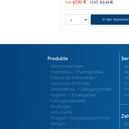
nur
47,70 €
statt
53,33 €
In den Warenko
Produkte
Ser
Abformmaterialien
Se
Anästhetika / Pharmazeutika
Re
Rotierende Instrumente /
Ne
Okklusions-Prüfmittel
Co
Desinfektions- / Reinigungsmittel
FA
Hygiene- / Einwegartikel
Fr
Füllungsmaterialien
Prophylaxe
Instrumente
Zah
Prothetik / provisorische Kronen
Röntgen
Re