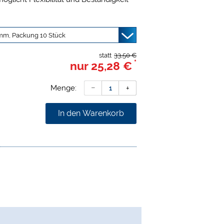
statt
33,50 €
*
nur
25,28 €
Menge:
In den Warenkorb