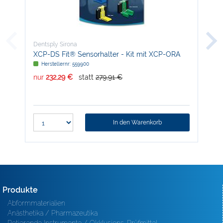
Dentsply Sirona
Den
XCP-DS Fit® Sensorhalter - Kit mit XCP-ORA
DAC
Herstellernr: 559900
H
nur
232,29 €
statt
279,91 €
nur
In den Warenkorb
Produkte
Abformmaterialien
Anästhetika / Pharmazeutika