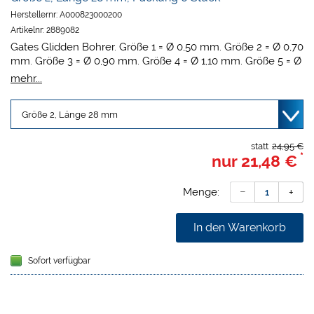
Herstellernr:
A000823000200
Artikelnr:
2889082
Gates Glidden Bohrer. Größe 1 = Ø 0,50 mm. Größe 2 = Ø 0,70
mm. Größe 3 = Ø 0,90 mm. Größe 4 = Ø 1,10 mm. Größe 5 = Ø
1,30 mm. Größe 6 = Ø 1,50 mm.
mehr...
statt
24,95 €
*
nur
21,48 €
Menge:
In den Warenkorb
Sofort verfügbar