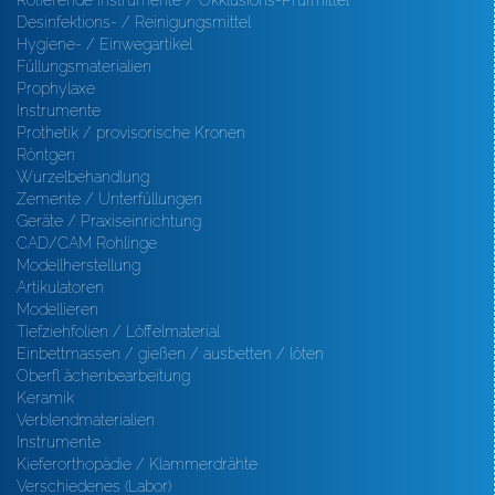
Rotierende Instrumente / Okklusions-Prüfmittel
Desinfektions- / Reinigungsmittel
Hygiene- / Einwegartikel
Füllungsmaterialien
Prophylaxe
Instrumente
Prothetik / provisorische Kronen
Röntgen
Wurzelbehandlung
Zemente / Unterfüllungen
Geräte / Praxiseinrichtung
CAD/CAM Rohlinge
Modellherstellung
Artikulatoren
Modellieren
Tiefziehfolien / Löffelmaterial
Einbettmassen / gießen / ausbetten / löten
Oberfl ächenbearbeitung
Keramik
Verblendmaterialien
Instrumente
Kieferorthopädie / Klammerdrähte
Verschiedenes (Labor)