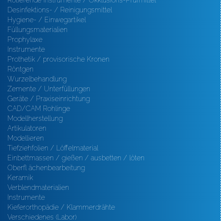
Rotierende Instrumente / Okklusions-Prüfmittel
Desinfektions- / Reinigungsmittel
Hygiene- / Einwegartikel
Füllungsmaterialien
Prophylaxe
Instrumente
Prothetik / provisorische Kronen
Röntgen
Wurzelbehandlung
Zemente / Unterfüllungen
Geräte / Praxiseinrichtung
CAD/CAM Rohlinge
Modellherstellung
Artikulatoren
Modellieren
Tiefziehfolien / Löffelmaterial
Einbettmassen / gießen / ausbetten / löten
Oberfl ächenbearbeitung
Keramik
Verblendmaterialien
Instrumente
Kieferorthopädie / Klammerdrähte
Verschiedenes (Labor)