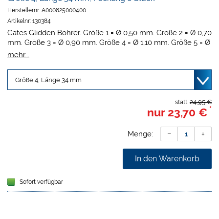
Herstellernr:
A000825000400
Artikelnr:
130384
Gates Glidden Bohrer. Größe 1 = Ø 0,50 mm. Größe 2 = Ø 0,70
mm. Größe 3 = Ø 0,90 mm. Größe 4 = Ø 1,10 mm. Größe 5 = Ø
1,30 mm. Größe 6 = Ø 1,50 mm.
mehr...
statt
24,95 €
*
nur
23,70 €
Menge:
In den Warenkorb
Sofort verfügbar