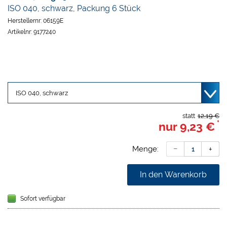
ISO 040, schwarz, Packung 6 Stück
Herstellernr:
06159E
Artikelnr:
9177240
statt
12,19 €
*
nur
9,23 €
Menge:
In den Warenkorb
Sofort verfügbar