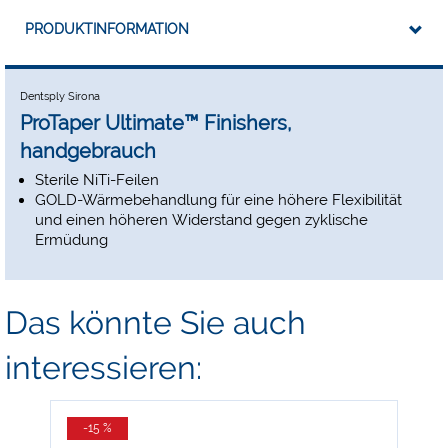
PRODUKTINFORMATION
Dentsply Sirona
ProTaper Ultimate™ Finishers,
handgebrauch
Sterile NiTi-Feilen
GOLD-Wärmebehandlung für eine höhere Flexibilität
und einen höheren Widerstand gegen zyklische
Ermüdung
Das könnte Sie auch
interessieren:
-15 %
-