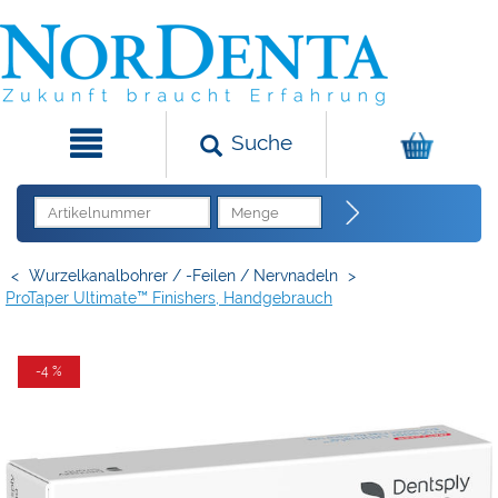
Suche
<
Wurzelkanalbohrer / -Feilen / Nervnadeln
>
ProTaper Ultimate™ Finishers, Handgebrauch
-4 %