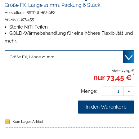
Größe FX, Länge 21 mm, Packung 6 Stück
Herstellernr:
BSTPULH6210FX
Artikelnr:
1071455
Sterile NiTi-Feilen
GOLD-Wärmebehandlung für eine höhere Flexibilität und
einen höheren Widerstand gegen zyklische Ermüdung
mehr...
statt
77,15 €
*
nur
73,45 €
Menge:
In den Warenkorb
Kein Lager-Artikel