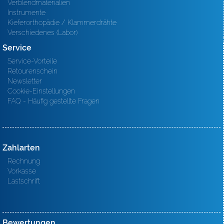
Verblendmaterialien
Instrumente
Kieferorthopädie / Klammerdrähte
Verschiedenes (Labor)
Service
Service-Vorteile
Retourenschein
Newsletter
Cookie-Einstellungen
FAQ - Häufig gestellte Fragen
Zahlarten
Rechnung
Vorkasse
Lastschrift
Bewertungen