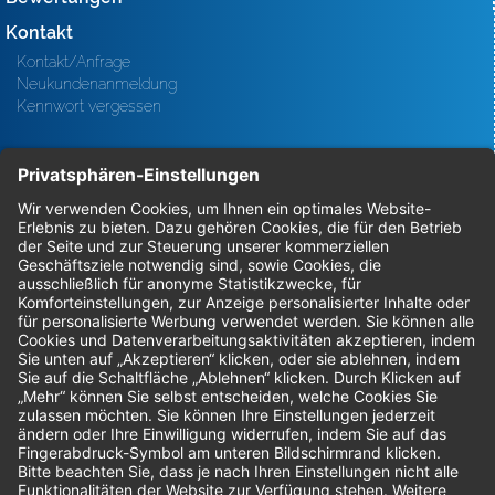
Kontakt
Kontakt/Anfrage
Neukundenanmeldung
Kennwort vergessen
Bestellungen
Sendung verfolgen
Geprüfter Shop