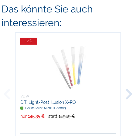
Das könnte Sie auch
interessieren:
-2 %
-
VDW
VD
D.T. Light-Post Illusion X-RO
Ray
Herstellernr: MR1DTIL008125
H
nur
145,35 €
statt
149,19 €
nur