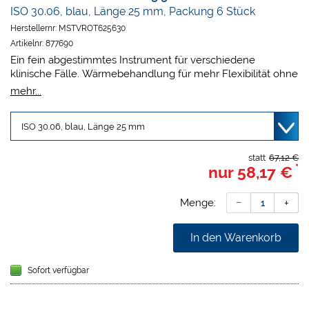
ISO 30.06, blau, Länge 25 mm, Packung 6 Stück
Herstellernr:
MSTVROT625630
Artikelnr:
877690
Ein fein abgestimmtes Instrument für verschiedene
klinische Fälle. Wärmebehandlung für mehr Flexibilität ohne
Einbußen bei der Schneidleistung: Macht die Feile
mehr...
widerstandsfähiger gegen zyklische Ermüdung und senkt
das Risiko eines Feilenbruchs. Angepasster S-Querschnitt
für eine höhere Schneidleistung: Gewährleistet, dass
Ablagerungen wirksam entfernt werden, sorgt für Kontrolle
über das Instrument und ermöglicht eine schnelle,
statt
67,12 €
*
nur
58,17 €
gründliche und sichere Aufbereitung. Höhere Flexibilität für
eine bessere Anpassung an die Kanalanatomie:
VDW.ROTATE verringert die Verlagerung des Wurzelkanals
Menge:
und folgt dem Kanalverlauf besser.
In den Warenkorb
Sofort verfügbar