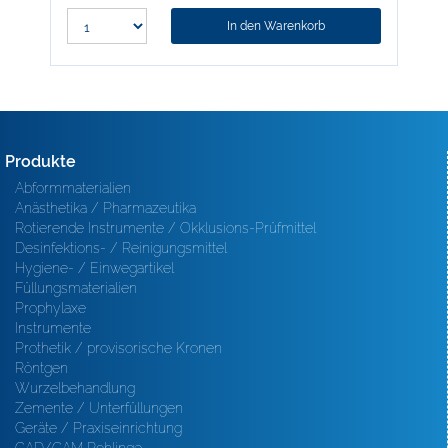
In den Warenkorb
Produkte
Abformmaterialien
Anästhetika / Pharmazeutika
Rotierende Instrumente / Okklusions-Prüfmittel
Desinfektions- / Reinigungsmittel
Hygiene- / Einwegartikel
Füllungsmaterialien
Prophylaxe
Instrumente
Prothetik / provisorische Kronen
Röntgen
Wurzelbehandlung
Zemente / Unterfüllungen
Geräte / Praxiseinrichtung