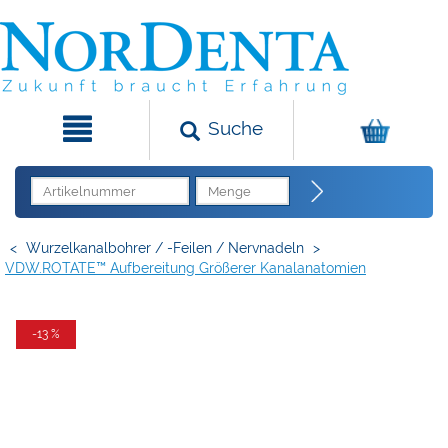
Suche
<
Wurzelkanalbohrer / -Feilen / Nervnadeln
>
VDW.ROTATE™ Aufbereitung Größerer Kanalanatomien
-13 %