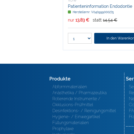
VDW
Patienteninformation Endodontie
Herstellernr: V040999000275
nur
13,83 €
statt
14,54 €
In den Warenko
Produkte
Ser
Abformmaterialien
Se
Anästhetika / Pharmazeutika
Re
Rotierende Instrumente /
Ne
Okklusions-Prüfmittel
Co
Desinfektions- / Reinigungsmittel
FA
Hygiene- / Einwegartikel
Fr
Füllungsmaterialien
Prophylaxe