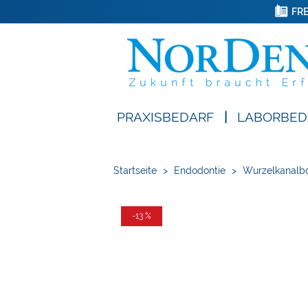
FRE
PRAXISBEDARF
|
LABORBED
Startseite
>
Endodontie
>
Wurzelkanalbo
-13 %