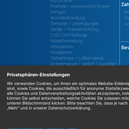
Instrumente
Zah
Prothetik / provisorische Kronen
Röntgen
Re
Wurzelbehandlung
Vo
Zemente / Unterfüllungen
La
Geräte / Praxiseinrichtung
CAD/CAM Rohlinge
Modellherstellung
Artikulatoren
Be
Modellieren
Tiefziehfolien / Löffelmaterial
Einbettmassen / gießen / ausbetten
/ löten
Oberfl ächenbearbeitung
Keramik
Verblendmaterialien
Instrumente
Kieferorthopädie / Klammerdrähte
Verschiedenes (Labor)