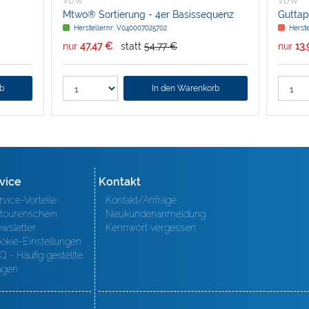
VDW
VDW
Mtwo® Sortierung - 4er Basissequenz
Guttap
Herstellernr: V040007025702
Herst
nur
47,47 €
statt
54,77 €
nur
13
rb
In den Warenkorb
vice
Kontakt
rvice-Vorteile
Kontakt/Anfrage
tourenschein
Neukundenanmeldung
wsletter
Kennwort vergessen
okie-Einstellungen
Q - Häufig gestellte
agen