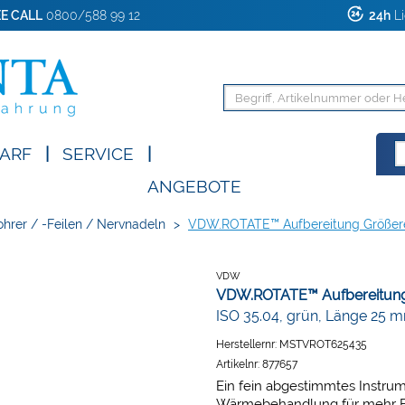
E CALL
0800/588 99 12
24h
Li
ARF
|
SERVICE
|
ANGEBOTE
hrer / -Feilen / Nervnadeln
>
VDW.ROTATE™ Aufbereitung Größer
VDW
VDW.ROTATE™ Aufbereitung
ISO 35.04, grün, Länge 25 
Herstellernr:
MSTVROT625435
Artikelnr:
877657
Ein fein abgestimmtes Instrume
Wärmebehandlung für mehr Fle