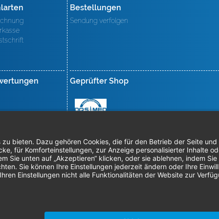
larten
Bestellungen
chnung
Sendung verfolgen
rkasse
stschrift
wertungen
Geprüfter Shop