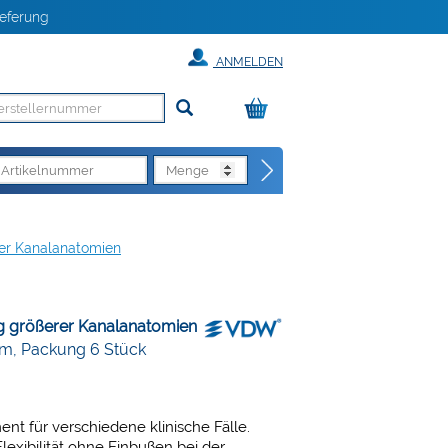
eferung
ANMELDEN
er Kanalanatomien
 größerer Kanalanatomien
mm, Packung 6 Stück
nt für verschiedene klinische Fälle.
xibilität ohne Einbußen bei der