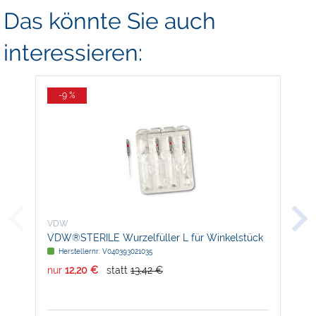
Das könnte Sie auch
interessieren:
-9 %
-
VDW
VD
VDW®STERILE Wurzelfüller L für Winkelstück
D.T
Herstellernr: V040393021035
H
nur
12,20 €
statt
13,42 €
nur