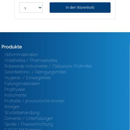
In den Warenkorb
Produkte
Abformmaterialien
Anästhetika / Pharmazeutika
Rotierende Instrumente / Okklusions-Prüfmittel
Desinfektions- / Reinigungsmittel
Hygiene- / Einwegartikel
Füllungsmaterialien
Prophylaxe
Instrumente
Prothetik / provisorische Kronen
Röntgen
Wurzelbehandlung
Zemente / Unterfüllungen
Geräte / Praxiseinrichtung