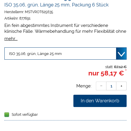
ISO 35.06, grün, Länge 25 mm, Packung 6 Stück
Herstellernr:
MSTVROT625635
Artikelnr:
877691
Ein fein abgestimmtes Instrument für verschiedene
klinische Fälle. Wärmebehandlung für mehr Flexibilität ohne
Einbußen bei der Schneidleistung: Macht die Feile
mehr...
widerstandsfähiger gegen zyklische Ermüdung und senkt
das Risiko eines Feilenbruchs. Angepasster S-Querschnitt
für eine höhere Schneidleistung: Gewährleistet, dass
Ablagerungen wirksam entfernt werden, sorgt für Kontrolle
über das Instrument und ermöglicht eine schnelle,
statt
67,12 €
*
nur
58,17 €
gründliche und sichere Aufbereitung. Höhere Flexibilität für
eine bessere Anpassung an die Kanalanatomie:
VDW.ROTATE verringert die Verlagerung des Wurzelkanals
Menge:
und folgt dem Kanalverlauf besser.
In den Warenkorb
Sofort verfügbar