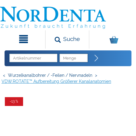
Suche
<
Wurzelkanalbohrer / -Feilen / Nervnadeln
>
VDW.ROTATE™ Aufbereitung Größerer Kanalanatomien
-13 %