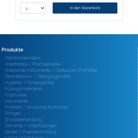
In den Warenkorb
Produkte
Abformmaterialien
Anästhetika / Pharmazeutika
Rotierende Instrumente / Okklusions-Prüfmittel
Desinfektions- / Reinigungsmittel
Hygiene- / Einwegartikel
Füllungsmaterialien
Prophylaxe
Instrumente
Prothetik / provisorische Kronen
Röntgen
Wurzelbehandlung
Zemente / Unterfüllungen
Geräte / Praxiseinrichtung