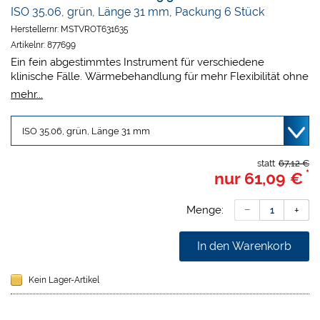
ISO 35.06, grün, Länge 31 mm, Packung 6 Stück
Herstellernr:
MSTVROT631635
Artikelnr:
877699
Ein fein abgestimmtes Instrument für verschiedene
klinische Fälle. Wärmebehandlung für mehr Flexibilität ohne
Einbußen bei der Schneidleistung: Macht die Feile
mehr...
widerstandsfähiger gegen zyklische Ermüdung und senkt
das Risiko eines Feilenbruchs. Angepasster S-Querschnitt
für eine höhere Schneidleistung: Gewährleistet, dass
Ablagerungen wirksam entfernt werden, sorgt für Kontrolle
über das Instrument und ermöglicht eine schnelle,
statt
67,12 €
*
nur
61,09 €
gründliche und sichere Aufbereitung. Höhere Flexibilität für
eine bessere Anpassung an die Kanalanatomie:
VDW.ROTATE verringert die Verlagerung des Wurzelkanals
Menge:
und folgt dem Kanalverlauf besser.
In den Warenkorb
Kein Lager-Artikel