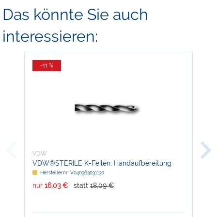
Das könnte Sie auch
interessieren:
-11 %
VDW
VD
VDW®STERILE K-Feilen, Handaufbereitung
REC
Herstellernr: V040363031130
H
nur
16,03 €
statt
18,09 €
nur