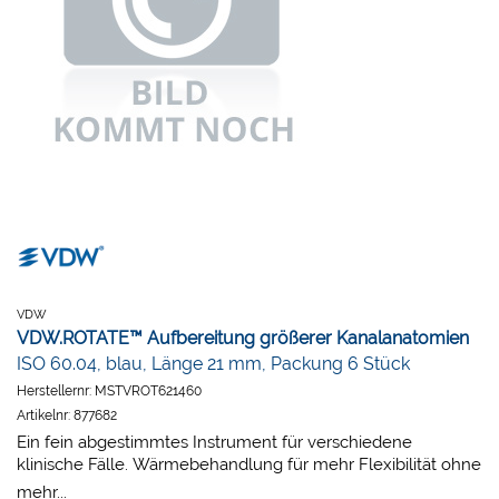
VDW
VDW.ROTATE™ Aufbereitung größerer Kanalanatomien
ISO 60.04, blau, Länge 21 mm, Packung 6 Stück
Herstellernr:
MSTVROT621460
Artikelnr:
877682
Ein fein abgestimmtes Instrument für verschiedene
klinische Fälle. Wärmebehandlung für mehr Flexibilität ohne
Einbußen bei der Schneidleistung: Macht die Feile
mehr...