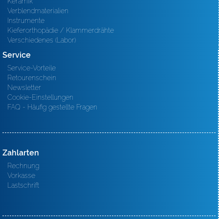
Keramik
Verblendmaterialien
Instrumente
Kieferorthopädie / Klammerdrähte
Verschiedenes (Labor)
Service
Service-Vorteile
Retourenschein
Newsletter
Cookie-Einstellungen
FAQ - Häufig gestellte Fragen
Zahlarten
Rechnung
Vorkasse
Lastschrift