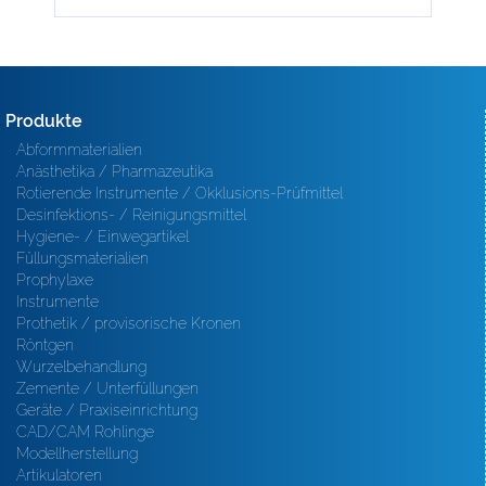
Produkte
Abformmaterialien
Anästhetika / Pharmazeutika
Rotierende Instrumente / Okklusions-Prüfmittel
Desinfektions- / Reinigungsmittel
Hygiene- / Einwegartikel
Füllungsmaterialien
Prophylaxe
Instrumente
Prothetik / provisorische Kronen
Röntgen
Wurzelbehandlung
Zemente / Unterfüllungen
Geräte / Praxiseinrichtung
CAD/CAM Rohlinge
Modellherstellung
Artikulatoren