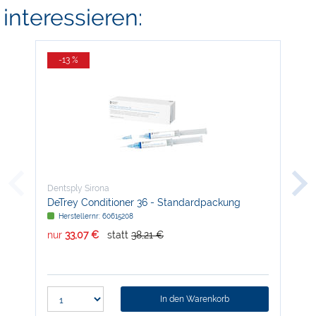
interessieren:
-13 %
Dentsply Sirona
Den
DeTrey Conditioner 36 - Standardpackung
Sc
Herstellernr: 60615208
H
nur
33,07 €
statt
38,21 €
nur
In den Warenkorb