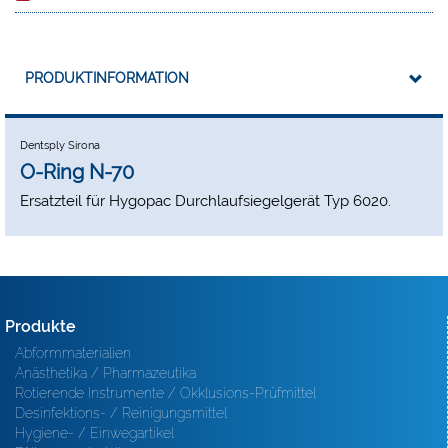
PRODUKTINFORMATION
Dentsply Sirona
O-Ring N-70
Ersatzteil für Hygopac Durchlaufsiegelgerät Typ 6020.
Produkte
Abformmaterialien
Anästhetika / Pharmazeutika
Rotierende Instrumente / Okklusions-Prüfmittel
Desinfektions- / Reinigungsmittel
Hygiene- / Einwegartikel