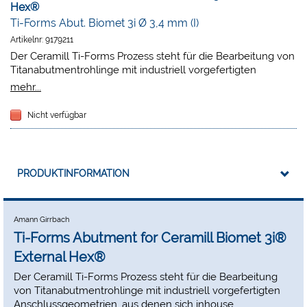
Hex®
Ti-Forms Abut. Biomet 3i Ø 3,4 mm (I)
Artikelnr:
9179211
Der Ceramill Ti-Forms Prozess steht für die Bearbeitung von
Titanabutmentrohlinge mit industriell vorgefertigten
Anschlussgeometrien, aus denen sich inhouse individuelle,
mehr...
einteilige Titanabutments fertigen lassen. Die für eine breite
Palette an gängigen Implantatsystemen verfügbaren
Nicht verfügbar
Rohlinge erhalten durch die Technik und den Ceramilll Ti-
Forms Prozess des „Rotationsfräsens“ (Ceramill Motion 2
und 3) und „Mehrachsbearbeitung“ (Ceramill Matik) eine
herausragende Oberflächenqualität und zeichnen sich
PRODUKTINFORMATION
aufgrund des bewährten Materials Ti6Al4V (medical grade 5,
ASTM 136) durch eine hohe Biokompatibilität aus.
Amann Girrbach
Ti-Forms Abutment for Ceramill Biomet 3i®
External Hex®
Der Ceramill Ti-Forms Prozess steht für die Bearbeitung
von Titanabutmentrohlinge mit industriell vorgefertigten
Anschlussgeometrien, aus denen sich inhouse