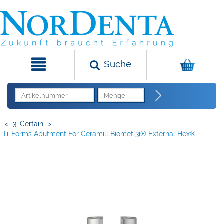
Suche
<
3i Certain
>
Ti-Forms Abutment For Ceramill Biomet 3i® External Hex®