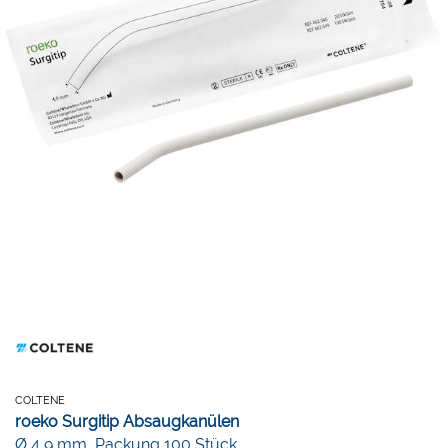
COLTENE
roeko Surgitip Absaugkanülen
Ø 4,9 mm, Packung 100 Stück