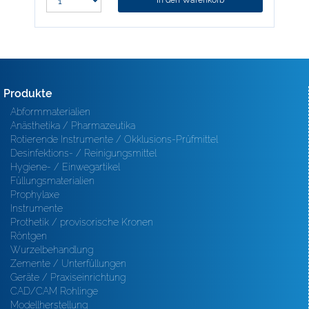
In den Warenkorb
Produkte
Abformmaterialien
Anästhetika / Pharmazeutika
Rotierende Instrumente / Okklusions-Prüfmittel
Desinfektions- / Reinigungsmittel
Hygiene- / Einwegartikel
Füllungsmaterialien
Prophylaxe
Instrumente
Prothetik / provisorische Kronen
Röntgen
Wurzelbehandlung
Zemente / Unterfüllungen
Geräte / Praxiseinrichtung
CAD/CAM Rohlinge
Modellherstellung