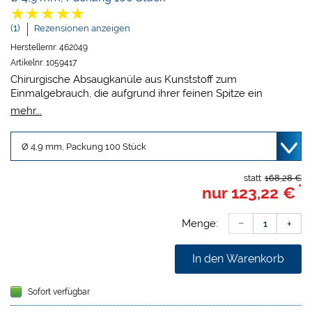
(1)
Rezensionen anzeigen
Herstellernr:
462049
Artikelnr:
1059417
Chirurgische Absaugkanüle aus Kunststoff zum
Einmalgebrauch, die aufgrund ihrer feinen Spitze ein
optimales und sicheres Absaugen bei chirurgischen
mehr...
Eingriffen garantiert. Die Kanülen sind einzeln steril in Peel-
Packungen verpackt.
Packung:
Absaugkanülen mit Doppeladapter zum Anschluss
an Ø 11 mm und Ø 16 mm Absauganlagen.
statt
168,28 €
*
nur
123,22 €
Menge:
In den Warenkorb
Sofort verfügbar