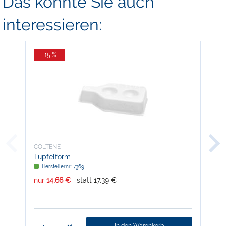
Das könnte Sie auch
interessieren:
-15 %
-
COLTENE
COL
Tüpfelform
Lab
Herstellernr: 7369
H
nur
14,66 €
statt
17,39 €
nur