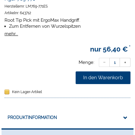
Herstellernr:
LM769-771ES
Artikelnr:
643712
Root Tip Pick mit ErgoMax Handgriff.
Zum Entfernen von Wurzelspitzen
Eignet sich für schwer erreichbare Bereich
mehr...
*
nur
56,40 €
Menge:
In den Warenkorb
Kein Lager-Artikel
PRODUKTINFORMATION