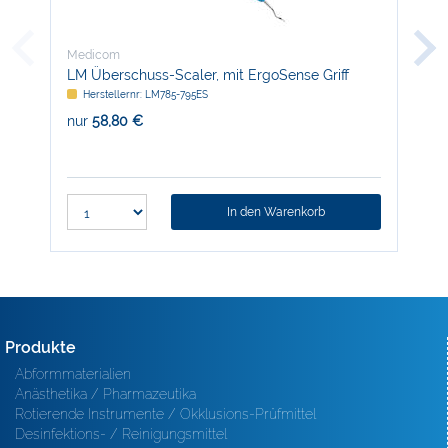
Medicom
Med
LM Überschuss-Scaler, mit ErgoSense Griff
LM 
RFI
Herstellernr: LM785-795ES
H
nur
58,80 €
nur
In den Warenkorb
Produkte
Abformmaterialien
Anästhetika / Pharmazeutika
Rotierende Instrumente / Okklusions-Prüfmittel
Desinfektions- / Reinigungsmittel