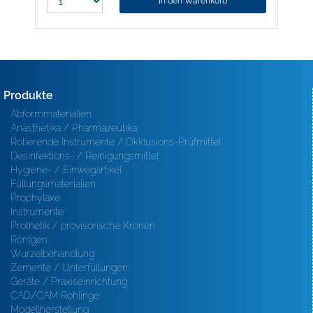
In den Warenkorb
Produkte
Abformmaterialien
Anästhetika / Pharmazeutika
Rotierende Instrumente / Okklusions-Prüfmittel
Desinfektions- / Reinigungsmittel
Hygiene- / Einwegartikel
Füllungsmaterialien
Prophylaxe
Instrumente
Prothetik / provisorische Kronen
Röntgen
Wurzelbehandlung
Zemente / Unterfüllungen
Geräte / Praxiseinrichtung
CAD/CAM Rohlinge
Modellherstellung