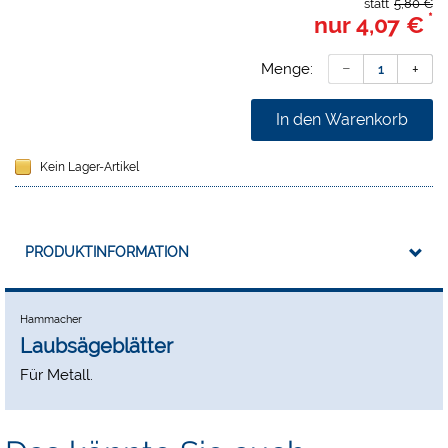
statt
5,80 €
*
nur
4,07 €
Menge:
In den Warenkorb
Kein Lager-Artikel
PRODUKTINFORMATION
Hammacher
Laubsägeblätter
Für Metall.