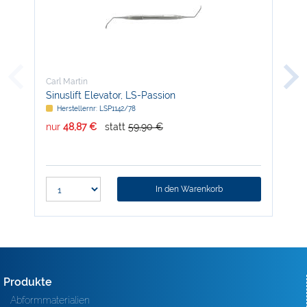
Carl Martin
Carl
Sinuslift Elevator, LS-Passion
Fül
Herstellernr: LSP1142/78
H
nur
48,87 €
statt
59,90 €
nur
In den Warenkorb
Produkte
Abformmaterialien