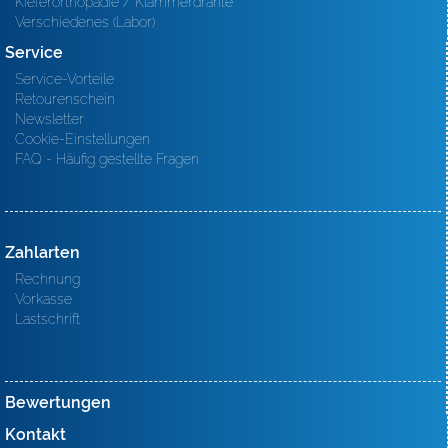
Kieferorthopädie / Klammerdrähte
Verschiedenes (Labor)
Service
Service-Vorteile
Retourenschein
Newsletter
Cookie-Einstellungen
FAQ - Häufig gestellte Fragen
Zahlarten
Rechnung
Vorkasse
Lastschrift
Bewertungen
Kontakt