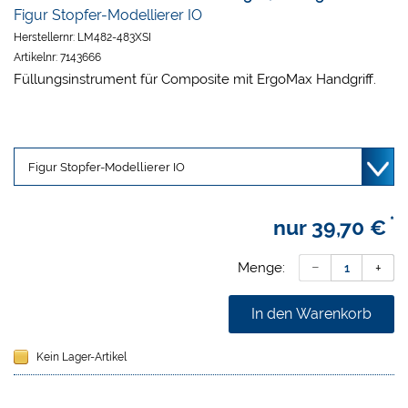
Figur Stopfer-Modellierer IO
Herstellernr:
LM482-483XSI
Artikelnr:
7143666
Füllungsinstrument für Composite mit ErgoMax Handgriff.
*
nur
39,70 €
Menge:
In den Warenkorb
Kein Lager-Artikel