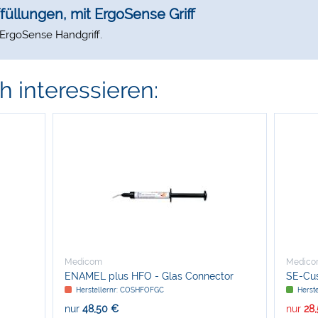
füllungen, mit ErgoSense Griff
ErgoSense Handgriff.
 interessieren:
Medicom
Medic
ENAMEL plus HFO - Glas Connector
SE-Cu
Herstellernr: COSHFOFGC
Herste
nur
48,50 €
nur
28