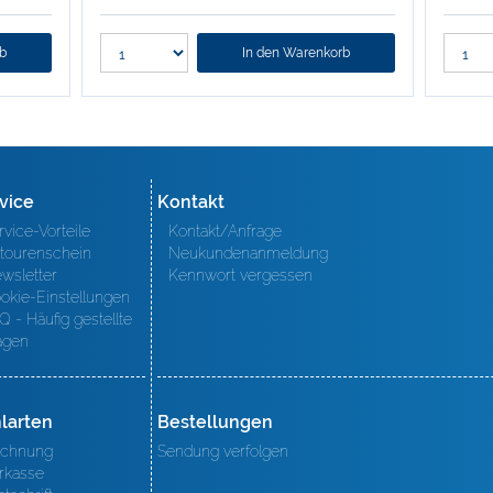
rb
In den Warenkorb
vice
Kontakt
rvice-Vorteile
Kontakt/Anfrage
tourenschein
Neukundenanmeldung
wsletter
Kennwort vergessen
okie-Einstellungen
Q - Häufig gestellte
agen
larten
Bestellungen
chnung
Sendung verfolgen
rkasse