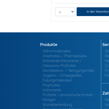
In den Warenko
Produkte
Ser
Abformmaterialien
Se
Anästhetika / Pharmazeutika
Re
Rotierende Instrumente /
Ne
Okklusions-Prüfmittel
Co
Desinfektions- / Reinigungsmittel
FA
Hygiene- / Einwegartikel
Fr
Füllungsmaterialien
Prophylaxe
Instrumente
Zah
Prothetik / provisorische Kronen
Röntgen
Re
Wurzelbehandlung
Vo