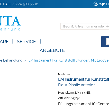
E CALL
0800/588 99 12
24h
Li
ARF
|
SERVICE
|
ANGEBOTE
de Behandlung
>
LM Instrument Für Kunststofffüllungen, Mit ErgoSen
Medicom
LM Instrument für Kunststoff
Figur Plastic anterior
Herstellernr:
LM43-47ES
Artikelnr:
643292
Füllungsinstrument für Compo