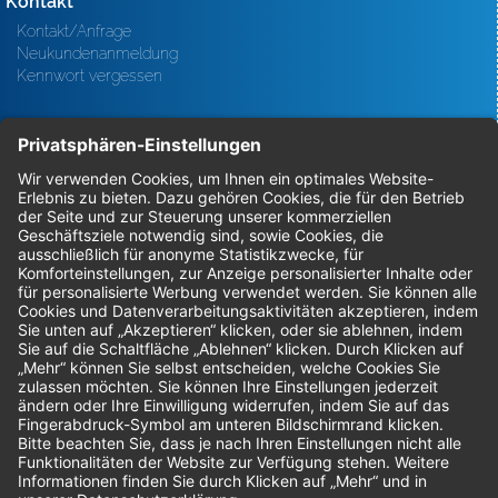
Kontakt
Kontakt/Anfrage
Neukundenanmeldung
Kennwort vergessen
Bestellungen
Sendung verfolgen
Geprüfter Shop