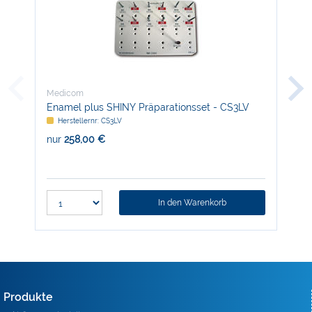
Medicom
Med
Enamel plus SHINY Präparationsset - CS3LV
LM 
Herstellernr: CS3LV
H
nur
258,00 €
nur
In den Warenkorb
Produkte