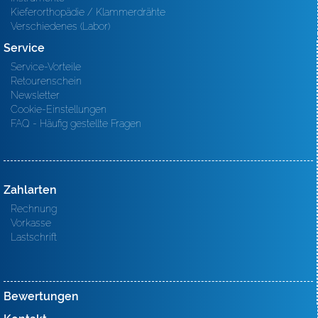
Kieferorthopädie / Klammerdrähte
Verschiedenes (Labor)
Service
Service-Vorteile
Retourenschein
Newsletter
Cookie-Einstellungen
FAQ - Häufig gestellte Fragen
Zahlarten
Rechnung
Vorkasse
Lastschrift
Bewertungen