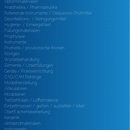
Abformmaterialien
Anästhetika / Pharmazeutika
Rotierende Instrumente / Okklusions-Prüfmittel
Desinfektions- / Reinigungsmittel
Hygiene- / Einwegartikel
Füllungsmaterialien
Prophylaxe
Instrumente
Prothetik / provisorische Kronen
Röntgen
Wurzelbehandlung
Zemente / Unterfüllungen
Geräte / Praxiseinrichtung
CAD/CAM Rohlinge
Modellherstellung
Artikulatoren
Modellieren
Tiefziehfolien / Löffelmaterial
Einbettmassen / gießen / ausbetten / löten
Oberfl ächenbearbeitung
Keramik
Verblendmaterialien
Instrumente