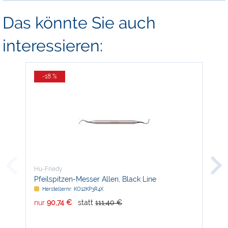
Das könnte Sie auch
interessieren:
-18 %
-
Hu-Friedy
Hu-
Pfeilspitzen-Messer Allen, Black Line
Ho
Herstellernr: KO12KP3R4X
H
nur
90,74 €
statt
111,40 €
nur