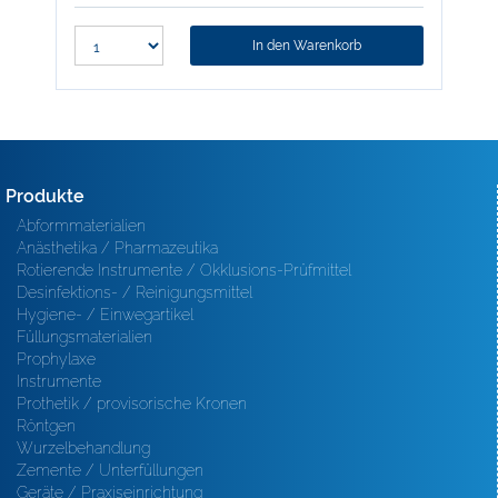
In den Warenkorb
Produkte
Abformmaterialien
Anästhetika / Pharmazeutika
Rotierende Instrumente / Okklusions-Prüfmittel
Desinfektions- / Reinigungsmittel
Hygiene- / Einwegartikel
Füllungsmaterialien
Prophylaxe
Instrumente
Prothetik / provisorische Kronen
Röntgen
Wurzelbehandlung
Zemente / Unterfüllungen
Geräte / Praxiseinrichtung