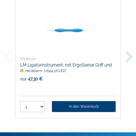
Medicom
Med
LM Ligaturinstrument, mit ErgoSense Griff und
Zir
RFID-Chip
Herstellernr: LM414-17CLEST
H
nur
47,30 €
nur
In den Warenkorb