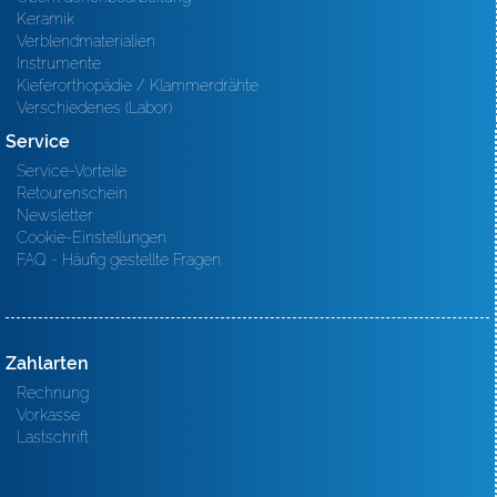
Keramik
Verblendmaterialien
Instrumente
Kieferorthopädie / Klammerdrähte
Verschiedenes (Labor)
Service
Service-Vorteile
Retourenschein
Newsletter
Cookie-Einstellungen
FAQ - Häufig gestellte Fragen
Zahlarten
Rechnung
Vorkasse
Lastschrift