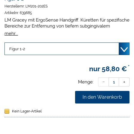
Herstellernr:
LM201-202ES
Artikelnr:
639685
LM Gracey mit ErgoSense Handgriff. Küretten für spezifische
Bereiche zur Entfernung von tiefem subgingivalem
Zahnstein. Geeignet zum Finieren von subgingivalen
mehr...
Wurzelflächen.
Die Arbeitsfläche ist im Verhältnis zum Unterschaft um 20°
geneigt
Eine bogenförmige schneidende Kante (rote Linie)
Eine runde, schneidende Spitze
*
nur
58,80 €
Menge:
In den Warenkorb
Kein Lager-Artikel