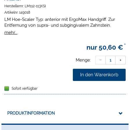
Herstellernr:
LM112-113XSI
Artikelnr:
149018
LM Hoe-Scaler Typ: anterior mit ErgoMax Handgriff. Zur
Entfernung von supra- und subgingivalem Zahnstein.
Geeignet für tiefe, enge Taschen und konkave
mehr...
Wurzelflächen. Für Vertikal wie auch Horizontaltechniken.
Aufbau:
*
nur
50,60 €
Zierliche, hakenartige Klinge mit abgerundeten Ecken
Ellipsenförmige schneidende Kante
Menge:
In den Warenkorb
Sofort verfügbar
PRODUKTINFORMATION