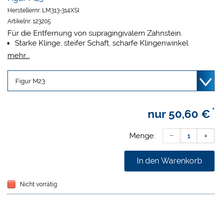
Herstellernr:
LM313-314XSI
Artikelnr:
123205
Für die Entfernung von supragingivalem Zahnstein.
Starke Klinge, steifer Schaft, scharfe Klingenwinkel
Zur Entfernung von massivem Zahnstein
mehr...
*
nur
50,60 €
Menge:
In den Warenkorb
Nicht vorrätig