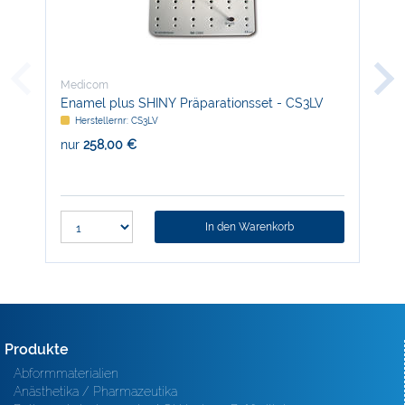
Medicom
Med
Enamel plus SHINY Präparationsset - CS3LV
EZ-
Herstellernr: CS3LV
H
nur
258,00 €
nur
In den Warenkorb
Produkte
Abformmaterialien
Anästhetika / Pharmazeutika