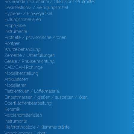
Rotierende Instrumente / Okklusions-Prüfmittel
Desinfektions- / Reinigungsmittel
Hygiene- / Einwegartikel
Füllungsmaterialien
Prophylaxe
Instrumente
Prothetik / provisorische Kronen
Röntgen
Wurzelbehandlung
Zemente / Unterfüllungen
Geräte / Praxiseinrichtung
CAD/CAM Rohlinge
Modellherstellung
Artikulatoren
Modellieren
Tiefziehfolien / Löffelmaterial
Einbettmassen / gießen / ausbetten / löten
Oberfl ächenbearbeitung
Keramik
Verblendmaterialien
Instrumente
Kieferorthopädie / Klammerdrähte
Verschiedenes (Labor)