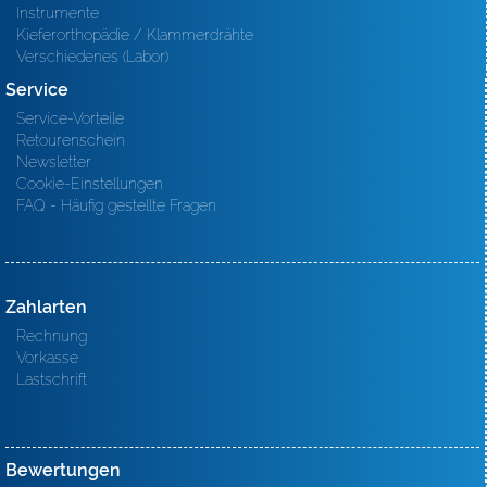
Instrumente
Kieferorthopädie / Klammerdrähte
Verschiedenes (Labor)
Service
Service-Vorteile
Retourenschein
Newsletter
Cookie-Einstellungen
FAQ - Häufig gestellte Fragen
Zahlarten
Rechnung
Vorkasse
Lastschrift
Bewertungen