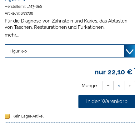
Herstellernr:
LM3-6ES
Artikelnr:
639788
Für die Diagnose von Zahnstein und Karies, das Abtasten
von Taschen, Restaurationen und Furkationen.
LM Sonden (Explorer) sind außergewöhnlich belastbar. Sie
mehr...
werden aus einem speziellen Metall gefertigt, das ein sehr
präzises Spitzendesign ermöglicht somit ein besseres
taktiles Gefühl bietet.
*
nur
22,10 €
Menge:
In den Warenkorb
Kein Lager-Artikel