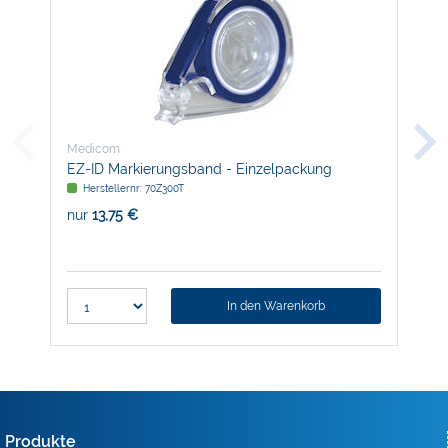
Medicom
Med
EZ-ID Markierungsband - Einzelpackung
Ena
Herstellernr: 70Z300T
H
nur
13,75 €
nur
In den Warenkorb
Produkte