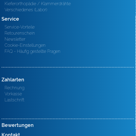
Kieferorthopädie / Klammerdrähte
Verschiedenes (Labor)
Service
Service-Vorteile
Retourenschein
Newsletter
Cookie-Einstellungen
FAQ - Häufig gestellte Fragen
Zahlarten
Rechnung
Vorkasse
Lastschrift
Bewertungen
Kontakt