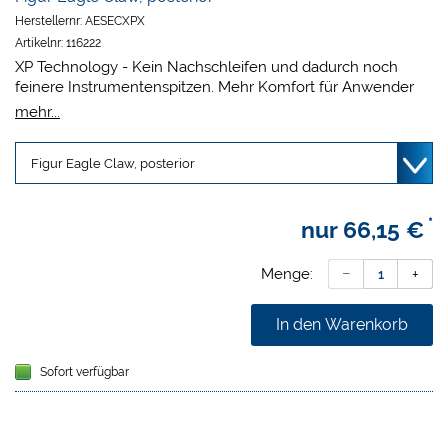
Herstellernr:
AESECXPX
Artikelnr:
116222
XP Technology - Kein Nachschleifen und dadurch noch
feinere Instrumentenspitzen. Mehr Komfort für Anwender
und Patient durch immer korrekte Spitzengeometrie.
mehr...
Ergonomischer, leichter Kunststoffgriff. Strapazierfähig und
nach allen gängigen Verfahren wiederaufbereitbar.
*
nur
66,15 €
Menge:
In den Warenkorb
Sofort verfügbar