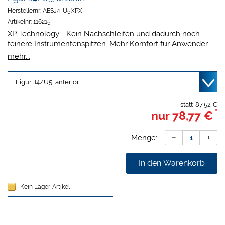
Herstellernr:
AESJ4-U5XPX
Artikelnr:
116215
XP Technology - Kein Nachschleifen und dadurch noch
feinere Instrumentenspitzen. Mehr Komfort für Anwender
und Patient durch immer korrekte Spitzengeometrie.
mehr...
Ergonomischer, leichter Kunststoffgriff. Strapazierfähig und
nach allen gängigen Verfahren wiederaufbereitbar.
statt
87,52 €
*
nur
78,77 €
Menge:
In den Warenkorb
Kein Lager-Artikel