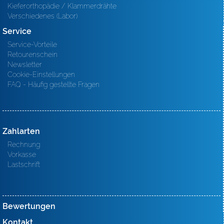
Kieferorthopädie / Klammerdrähte
Verschiedenes (Labor)
Service
Service-Vorteile
Retourenschein
Newsletter
Cookie-Einstellungen
FAQ - Häufig gestellte Fragen
Zahlarten
Rechnung
Vorkasse
Lastschrift
Bewertungen
Kontakt