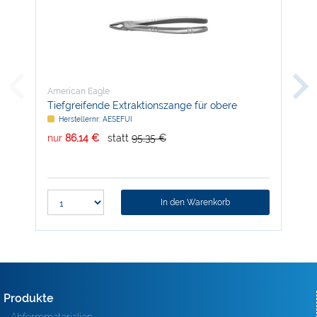
American Eagle
Ame
Tiefgreifende Extraktionszange für obere
Ext
Schneidezähne, ergonomisch
Mol
Herstellernr: AESEFUI
H
nur
86,14 €
statt
95,35 €
nur
In den Warenkorb
Produkte