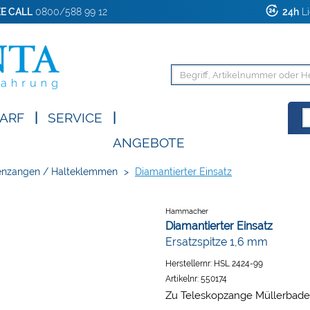
E CALL
0800/588 99 12
24h
Li
ARF
|
SERVICE
|
ANGEBOTE
enzangen / Halteklemmen
>
Diamantierter Einsatz
Hammacher
Diamantierter Einsatz
Ersatzspitze 1,6 mm
Herstellernr:
HSL 2424-99
Artikelnr:
550174
Zu Teleskopzange Müllerbader