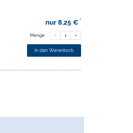
*
nur
8,25 €
Menge:
In den Warenkorb