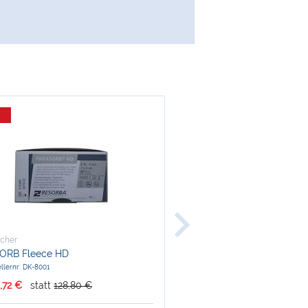
cher
Hammacher
ORB Fleece HD
Kinderzahnzange - Englisc
llernr: DK-8001
Herstellernr: HSA 321-30
,72 €
statt
128,80 €
nur
77,90 €