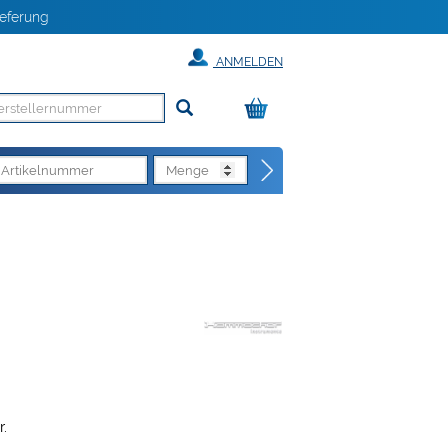
eferung
ANMELDEN
.