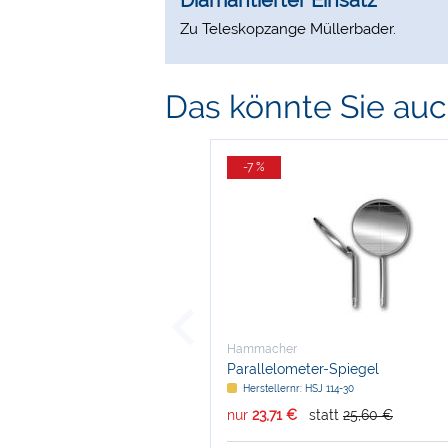
Diamantierter Einsatz
Zu Teleskopzange Müllerbader.
Das könnte Sie auch
-7 %
Hammacher
Parallelometer-Spiegel
Herstellernr: HSJ 114-30
nur
23,71 €
statt
25,60 €