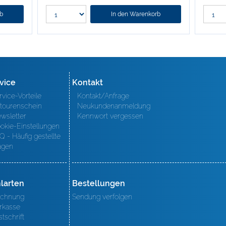
rb
In den Warenkorb
vice
Kontakt
rvice-Vorteile
Kontakt/Anfrage
tourenschein
Neukundenanmeldung
wsletter
Kennwort vergessen
okie-Einstellungen
Q - Häufig gestellte
agen
larten
Bestellungen
chnung
Sendung verfolgen
rkasse
stschrift