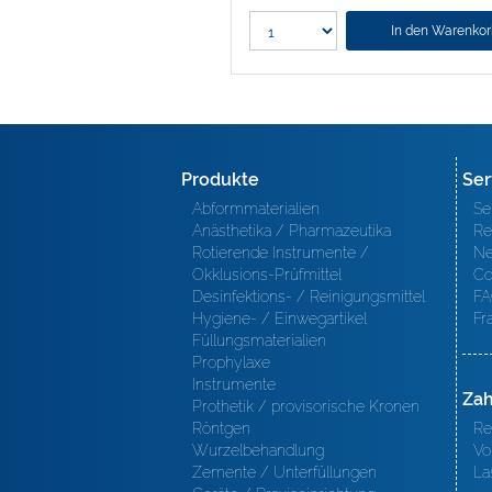
In den Warenko
Produkte
Ser
Abformmaterialien
Se
Anästhetika / Pharmazeutika
Re
Rotierende Instrumente /
Ne
Okklusions-Prüfmittel
Co
Desinfektions- / Reinigungsmittel
FA
Hygiene- / Einwegartikel
Fr
Füllungsmaterialien
Prophylaxe
Instrumente
Zah
Prothetik / provisorische Kronen
Röntgen
Re
Wurzelbehandlung
Vo
Zemente / Unterfüllungen
La