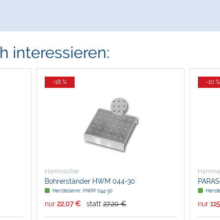
 interessieren:
-18 %
-10 %
Hammacher
Hamma
Bohrerständer HWM 044-30
PARAS
Herstellernr: HWM 044-30
Herste
nur
22,07 €
statt
27,20 €
nur
115