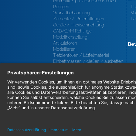
Prothetik / provisorische Kronen
Röntgen
Re
Wurzelbehandlung
Vo
Zemente / Unterfüllungen
La
Geräte / Praxiseinrichtung
CAD/CAM Rohlinge
Modellherstellung
Artikulatoren
Be
Modellieren
Tiefziehfolien / Löffelmaterial
Einbettmassen / gießen / ausbetten
/ löten
Oberfl ächenbearbeitung
Keramik
Verblendmaterialien
Instrumente
Kieferorthopädie / Klammerdrähte
Verschiedenes (Labor)