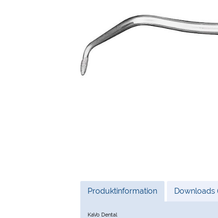
Current
Produktinformation
Downloads (
Tab:
KaVo Dental