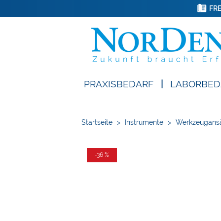
FRE
PRAXISBEDARF
|
LABORBED
Startseite
>
Instrumente
>
Werkzeugansä
-36 %