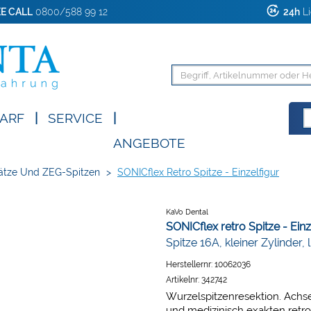
E CALL
0800/588 99 12
24h
Li
ARF
|
SERVICE
|
ANGEBOTE
tze Und ZEG-Spitzen
>
SONICflex Retro Spitze - Einzelfigur
KaVo Dental
SONICflex retro Spitze - Einz
Spitze 16A, kleiner Zylinder, 
Herstellernr:
10062036
Artikelnr:
342742
Wurzelspitzenresektion. Achs
und medizinisch exakten retr