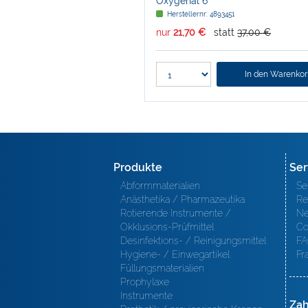
Oxygenal 6
Herstellernr: 4893451
nur
21,70 €
statt
37,00 €
In den Warenko
Produkte
Ser
Abformmaterialien
Se
Anästhetika / Pharmazeutika
Re
Rotierende Instrumente /
Ne
Okklusions-Prüfmittel
Co
Desinfektions- / Reinigungsmittel
FA
Hygiene- / Einwegartikel
Fr
Füllungsmaterialien
Prophylaxe
Instrumente
Zah