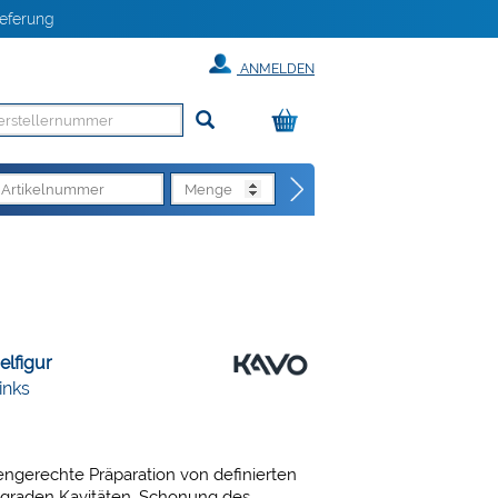
eferung
ANMELDEN
elfigur
links
engerechte Präparation von definierten
ograden Kavitäten, Schonung des