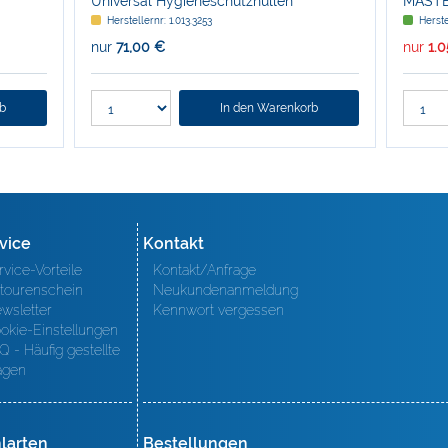
Universal Hygieneschutzhüllen
MASTE
Herstellernr: 1.013.3253
Herste
nur
71,00 €
nur
1.
rb
In den Warenkorb
vice
Kontakt
rvice-Vorteile
Kontakt/Anfrage
tourenschein
Neukundenanmeldung
wsletter
Kennwort vergessen
okie-Einstellungen
Q - Häufig gestellte
agen
larten
Bestellungen