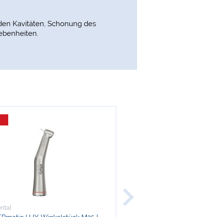
aden Kavitäten, Schonung des
ebenheiten.
%
ntal
KaVo Dental