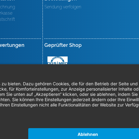
chnung
Sendung verfolgen
rkasse
stschrift
wertungen
Geprüfter Shop