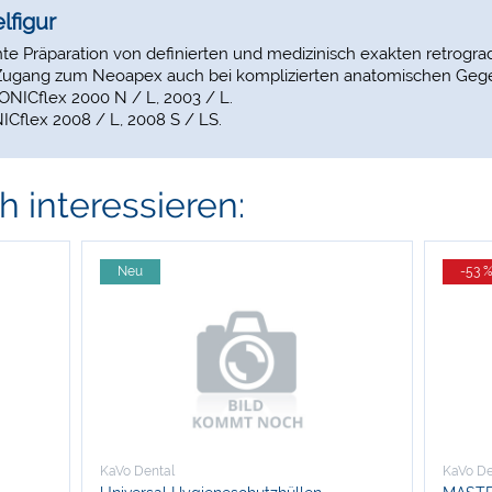
lfigur
te Präparation von definierten und medizinisch exakten retrogr
r Zugang zum Neoapex auch bei komplizierten anatomischen Geg
ONICflex 2000 N / L, 2003 / L.
Cflex 2008 / L, 2008 S / LS.
 interessieren:
Neu
-53 
KaVo Dental
KaVo De