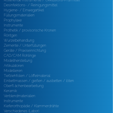
Rotierende Instrumente / Okklusions-Prüfmittel
Desinfektions- / Reinigungsmittel
Hygiene- / Einwegartikel
Füllungsmaterialien
Prophylaxe
Instrumente
Prothetik / provisorische Kronen
Röntgen
Wurzelbehandlung
Zemente / Unterfüllungen
Geräte / Praxiseinrichtung
CAD/CAM Rohlinge
Modellherstellung
Artikulatoren
Modellieren
Tiefziehfolien / Löffelmaterial
Einbettmassen / gießen / ausbetten / löten
Oberfl ächenbearbeitung
Keramik
Verblendmaterialien
Instrumente
Kieferorthopädie / Klammerdrähte
Verschiedenes (Labor)