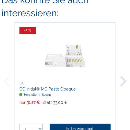
interessieren:
-5 %
-
GC
GC
GC Initial® MC Paste Opaque
GC 
Herstellernr: 870011
H
nur
31,27 €
statt
33,00 €
nur
In den Warenkorb