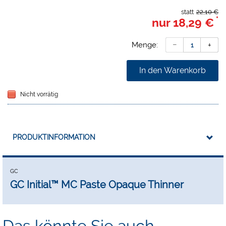
statt
22,10 €
*
nur
18,29 €
Menge:
In den Warenkorb
Nicht vorrätig
PRODUKTINFORMATION
GC
GC Initial™ MC Paste Opaque Thinner
Das könnte Sie auch