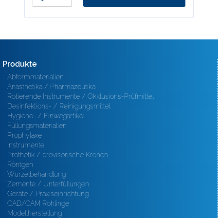
Produkte
Abformmaterialien
Anästhetika / Pharmazeutika
Rotierende Instrumente / Okklusions-Prüfmittel
Desinfektions- / Reinigungsmittel
Hygiene- / Einwegartikel
Füllungsmaterialien
Prophylaxe
Instrumente
Prothetik / provisorische Kronen
Röntgen
Wurzelbehandlung
Zemente / Unterfüllungen
Geräte / Praxiseinrichtung
CAD/CAM Rohlinge
Modellherstellung