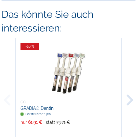
Das könnte Sie auch
interessieren:
-16 %
-
GC
GC
GRADIA® Dentin
G-æ
Herstellernr: 1466
H
nur
61,91 €
statt
73,71 €
nur