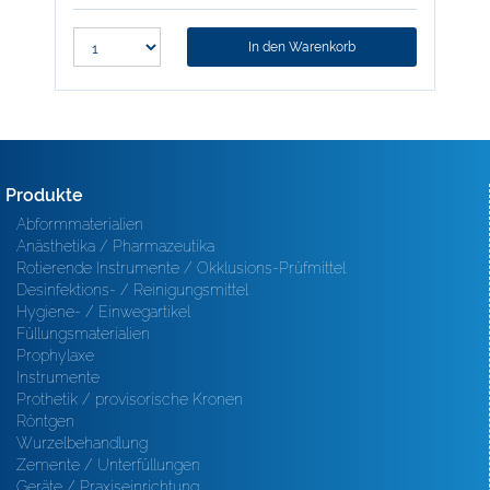
In den Warenkorb
Produkte
Abformmaterialien
Anästhetika / Pharmazeutika
Rotierende Instrumente / Okklusions-Prüfmittel
Desinfektions- / Reinigungsmittel
Hygiene- / Einwegartikel
Füllungsmaterialien
Prophylaxe
Instrumente
Prothetik / provisorische Kronen
Röntgen
Wurzelbehandlung
Zemente / Unterfüllungen
Geräte / Praxiseinrichtung