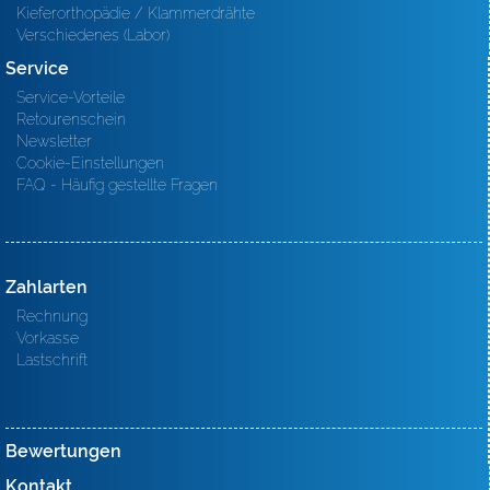
Kieferorthopädie / Klammerdrähte
Verschiedenes (Labor)
Service
Service-Vorteile
Retourenschein
Newsletter
Cookie-Einstellungen
FAQ - Häufig gestellte Fragen
Zahlarten
Rechnung
Vorkasse
Lastschrift
Bewertungen
Kontakt