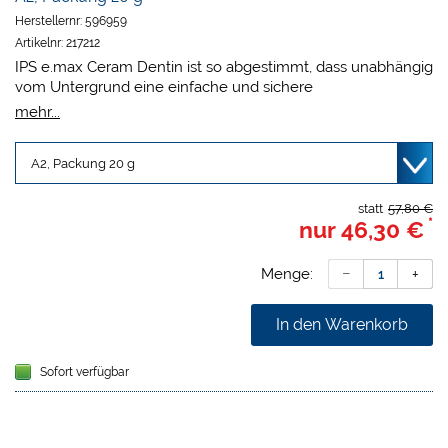
Herstellernr:
596959
Artikelnr:
217212
IPS e.max Ceram Dentin ist so abgestimmt, dass unabhängig
vom Untergrund eine einfache und sichere
Farbreproduktion möglich ist. Hohe Standfestigkeit und
mehr...
ausgezeichnete Modellierbarkeit ermöglichen ein schnelles
und unkompliziertes Schichten.
statt
57,80 €
*
nur
46,30 €
Menge:
In den Warenkorb
Sofort verfügbar