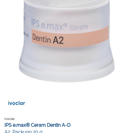
Ivoclar
IPS e.max® Ceram Dentin A-D
A2, Packung 20 g