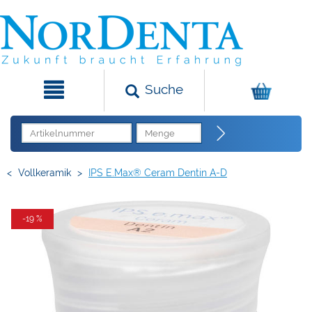
Suche
<
Vollkeramik
>
IPS E.max® Ceram Dentin A-D
-19 %