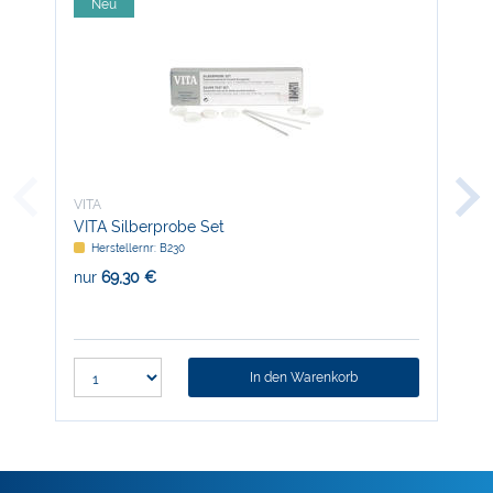
Neu
-
VITA
VIT
VITA Silberprobe Set
Sin
Herstellernr: B230
H
nur
69,30 €
nur
In den Warenkorb