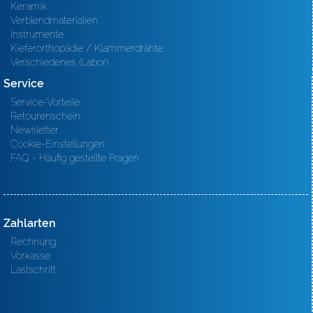
Keramik
Verblendmaterialien
Instrumente
Kieferorthopädie / Klammerdrähte
Verschiedenes (Labor)
Service
Service-Vorteile
Retourenschein
Newsletter
Cookie-Einstellungen
FAQ - Häufig gestellte Fragen
Zahlarten
Rechnung
Vorkasse
Lastschrift