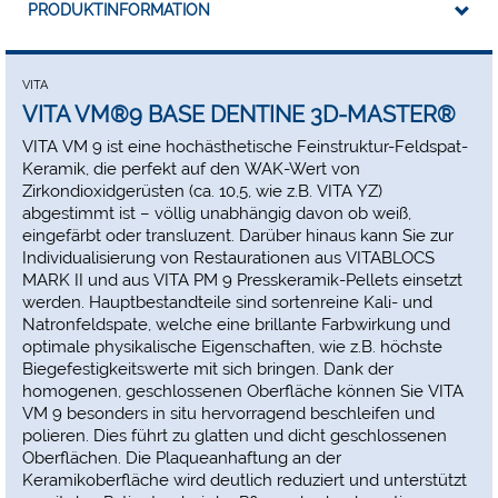
PRODUKTINFORMATION
Metallkeramik, Vollkeramik oder Komposit: die
Möglichkeiten sind grenzenlos. Für die individuelle
Finalisierung stehen Ihnen VITA AKZENT Plus und VITA
INTERNO Malfarben zur Verfügung.
VITA
Natürliche Farbwirkung, Lichtdynamik und optimale
VITA VM®9 BASE DENTINE 3D-MASTER®
physikalische Eigenschaften durch die Feinstruktur
VITA VM 9 ist eine hochästhetische Feinstruktur-Feldspat-
Minimales Schrumpfungsverhalten zur Reduktion von
Keramik, die perfekt auf den WAK-Wert von
Wiederholungsbränden
Zirkondioxidgerüsten (ca. 10,5, wie z.B. VITA YZ)
Gute Modellierfähigkeit für schnelles, zielsicheres
abgestimmt ist – völlig unabhängig davon ob weiß,
Auftragen der Keramik
eingefärbt oder transluzent. Darüber hinaus kann Sie zur
Individualisierung von Restaurationen aus VITABLOCS
MARK II und aus VITA PM 9 Presskeramik-Pellets einsetzt
werden. Hauptbestandteile sind sortenreine Kali- und
Natronfeldspate, welche eine brillante Farbwirkung und
optimale physikalische Eigenschaften, wie z.B. höchste
Biegefestigkeitswerte mit sich bringen. Dank der
homogenen, geschlossenen Oberfläche können Sie VITA
VM 9 besonders in situ hervorragend beschleifen und
polieren. Dies führt zu glatten und dicht geschlossenen
Oberflächen. Die Plaqueanhaftung an der
Keramikoberfläche wird deutlich reduziert und unterstützt