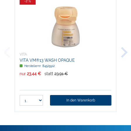
-2 %
-
VITA
VIT
VITA VM®13 WASH OPAQUE
VIT
Herstellernr: B4525912
H
nur
23,44 €
statt
23,91 €
nur
In den Warenkorb