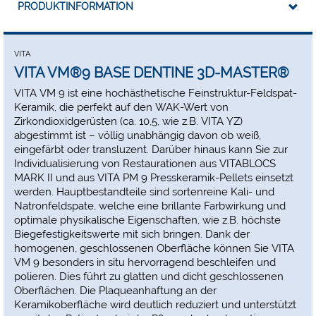
PRODUKTINFORMATION
Metallkeramik, Vollkeramik oder Komposit: die
Möglichkeiten sind grenzenlos. Für die individuelle
Finalisierung stehen Ihnen VITA AKZENT Plus und VITA
INTERNO Malfarben zur Verfügung.
VITA
Natürliche Farbwirkung, Lichtdynamik und optimale
VITA VM®9 BASE DENTINE 3D-MASTER®
physikalische Eigenschaften durch die Feinstruktur
VITA VM 9 ist eine hochästhetische Feinstruktur-Feldspat-
Minimales Schrumpfungsverhalten zur Reduktion von
Keramik, die perfekt auf den WAK-Wert von
Wiederholungsbränden
Zirkondioxidgerüsten (ca. 10,5, wie z.B. VITA YZ)
Gute Modellierfähigkeit für schnelles, zielsicheres
abgestimmt ist – völlig unabhängig davon ob weiß,
Auftragen der Keramik
eingefärbt oder transluzent. Darüber hinaus kann Sie zur
Individualisierung von Restaurationen aus VITABLOCS
MARK II und aus VITA PM 9 Presskeramik-Pellets einsetzt
werden. Hauptbestandteile sind sortenreine Kali- und
Natronfeldspate, welche eine brillante Farbwirkung und
optimale physikalische Eigenschaften, wie z.B. höchste
Biegefestigkeitswerte mit sich bringen. Dank der
homogenen, geschlossenen Oberfläche können Sie VITA
VM 9 besonders in situ hervorragend beschleifen und
polieren. Dies führt zu glatten und dicht geschlossenen
Oberflächen. Die Plaqueanhaftung an der
Keramikoberfläche wird deutlich reduziert und unterstützt