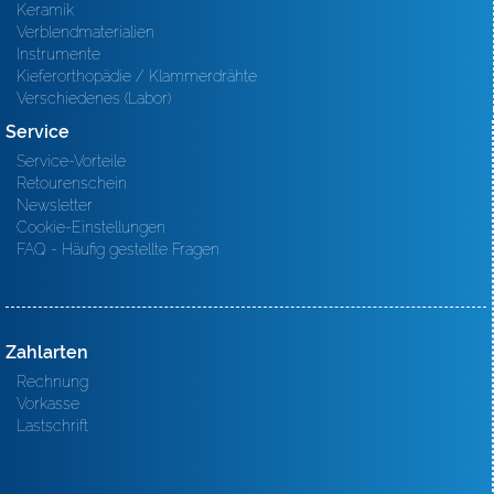
Keramik
Verblendmaterialien
Instrumente
Kieferorthopädie / Klammerdrähte
Verschiedenes (Labor)
Service
Service-Vorteile
Retourenschein
Newsletter
Cookie-Einstellungen
FAQ - Häufig gestellte Fragen
Zahlarten
Rechnung
Vorkasse
Lastschrift